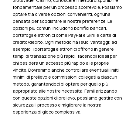
Slotsvader Casino, conoscere i metodi disponibili è
fondamentale per un processo scorrevole. Possiamo
optare tra diverse opzioni convenienti, ognuna
pensata per soddisfare le nostre preferenze. Le
opzioni più comuni includono bonifici bancari,
portafogli elettronici come PayPal e Skrill e carte di
credito/debito. Ogni metodo ha i suoi vantaggi; ad
esempio, i portafogli elettronici offrono in genere
tempi di transazione più rapidi, facendoli ideali per
chi desidera un accesso più rapido alle proprie
vincite. Dovremmo anche controllare eventuali limiti
minimi di prelievo e commissioni collegati a ciascun
metodo, garantendoci di optare per quello più
appropriato alle nostre necessità. Familiarizzando
con queste opzioni di prelievo, possiamo gestire con
sicurezza il processo e migliorare la nostra
esperienza di gioco complessiva.
Tempi di elaborazione spiegati