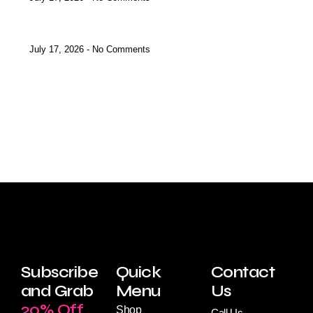
Casino Uk Best 25
July 17, 2026
No Comments
Subscribe
Quick
Contact
and Grab
Menu
Us
20% Off
Shop
Call Us