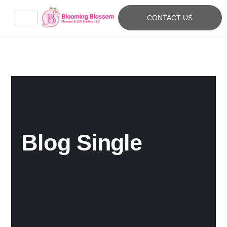
Skip
to
CONTACT US
content
Blog Single