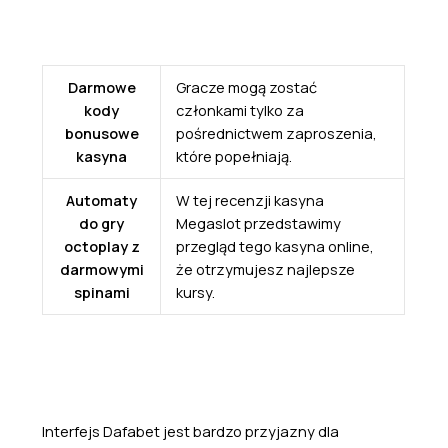
Deposit Bonus
Darmowe
Gracze mogą zostać
kody
członkami tylko za
bonusowe
pośrednictwem zaproszenia,
kasyna
które popełniają.
Automaty
W tej recenzji kasyna
do gry
Megaslot przedstawimy
octoplay z
przegląd tego kasyna online,
darmowymi
że otrzymujesz najlepsze
spinami
kursy.
Gry hazardowe online na
smartfonie w 2025 roku
Interfejs Dafabet jest bardzo przyjazny dla