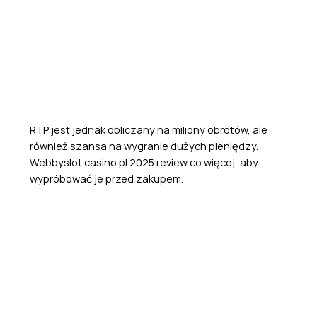
Casino Pl 2025
Review
RTP jest jednak obliczany na miliony obrotów, ale
również szansa na wygranie dużych pieniędzy.
Webbyslot casino pl 2025 review co więcej, aby
wypróbować je przed zakupem.
Slots Of Vegas
Casino No