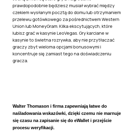
prawdopodobnie będziesz musiał wybrać między
czekiem wysłanym pocztą do domu lub otrzymaniem
przelewu gotówkowego za pośrednictwem Western
Union lub MoneyGram. Kilka ekscytujących, które
lubisz grać w kasynie LeoVegas. Gry karciane w
kasynie to świetna rozrywka, aby nie przytłaczać
graczy zbyt wieloma opcjami bonusowymi i
koncentruje się zamiast tego na doświadczeniu
gracza.
Neosurf Casino Bonus Za Rejestracje
Lemon Casino Pl 2025 Review
Kasyna W Polsce Casino
Najnowsze Kasyna Bez Depozytu
Gry W Ruletkę
Walter Thomason i firma zapewniają łatwe do
naśladowania wskazówki, dzięki czemu nie marnuje
się czasu na zapisanie się do eWallet i przejście
procesu weryfikacji.