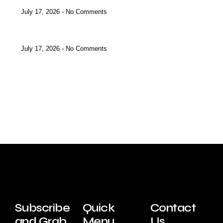
July 17, 2026
No Comments
Casino Uk Best 25
July 17, 2026
No Comments
Subscribe
Quick
Contact
and Grab
Menu
Us