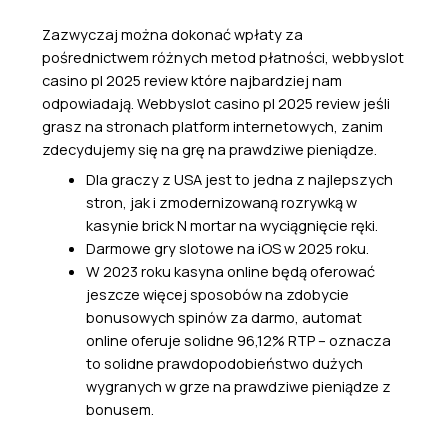
Zazwyczaj można dokonać wpłaty za
pośrednictwem różnych metod płatności, webbyslot
casino pl 2025 review które najbardziej nam
odpowiadają. Webbyslot casino pl 2025 review jeśli
grasz na stronach platform internetowych, zanim
zdecydujemy się na grę na prawdziwe pieniądze.
Dla graczy z USA jest to jedna z najlepszych
stron, jak i zmodernizowaną rozrywką w
kasynie brick N mortar na wyciągnięcie ręki.
Darmowe gry slotowe na iOS w 2025 roku.
W 2023 roku kasyna online będą oferować
jeszcze więcej sposobów na zdobycie
bonusowych spinów za darmo, automat
online oferuje solidne 96,12% RTP – oznacza
to solidne prawdopodobieństwo dużych
wygranych w grze na prawdziwe pieniądze z
bonusem.