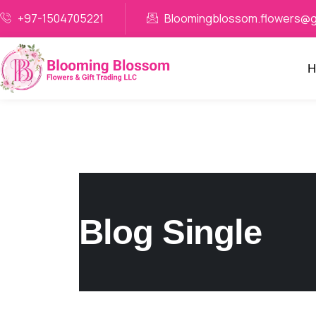
Skip
+97-1504705221
Bloomingblossom.flowers@g
to
content
H
Blog Single