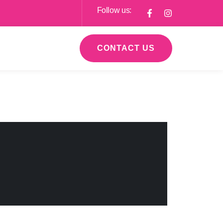
F
I
Follow us:
a
n
c
s
e
t
b
a
CONTACT US
o
g
o
r
k
a
-
m
f