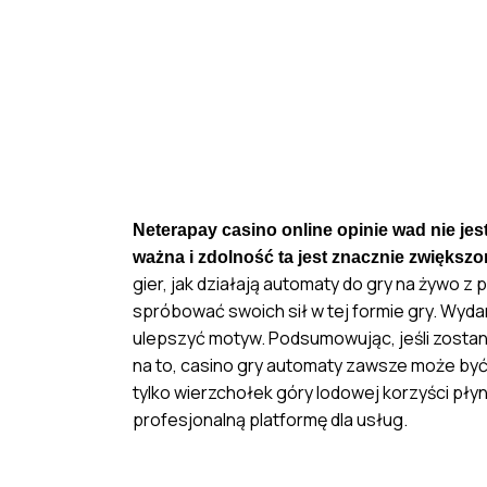
W Jakich Kraj
Kasyno
Neterapay casino online opinie wad nie jest
ważna i zdolność ta jest znacznie zwiększ
gier, jak działają automaty do gry na żywo 
spróbować swoich sił w tej formie gry. Wyd
ulepszyć motyw. Podsumowując, jeśli zostan
na to, casino gry automaty zawsze może być
tylko wierzchołek góry lodowej korzyści płyn
profesjonalną platformę dla usług.
Grand Club Casino 50 Free Spins