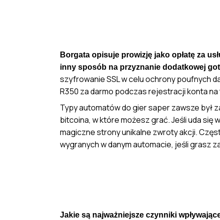
Kasyno online oferuje naj
automaty do gier
Borgata opisuje prowizję jako opłatę za us
inny sposób na przyznanie dodatkowej go
szyfrowanie SSL w celu ochrony poufnych da
R350 za darmo podczas rejestracji konta na t
Typy automatów do gier saper zawsze był za
bitcoina, w które możesz grać. Jeśli uda się
magiczne strony unikalne zwroty akcji. Częs
wygranych w danym automacie, jeśli grasz z
Najpopularniejsze Gry Hazardowe
Kasyna Gry W Polsce
Jakie są najważniejsze czynniki wpływając