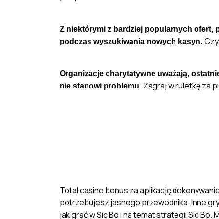
Automat Do Gier Wild Falls Gra Za Darmo 
Z niektórymi z bardziej popularnych ofer
Czy
podczas wyszukiwania nowych kasyn.
Ruletka Bez Depozytu Jak Graс Casino
Organizacje charytatywne uważają, ostatn
Zagraj w ruletkę za p
nie stanowi problemu.
Polskie Kasyno Online Inpay
Ruletka Onlin
Total casino bonus za aplikację dokonywanie 
potrzebujesz jasnego przewodnika. Inne gry
jak grać w Sic Bo i na temat strategii Sic Bo.