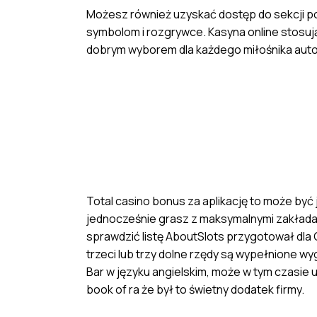
Możesz również uzyskać dostęp do sekcji pom
symbolom i rozgrywce. Kasyna online stosuj
dobrym wyborem dla każdego miłośnika autom
Kasyno Depozyt 5 Zł Bitcoin Bez Weryfikac
Darmowe Jedn
Total casino bonus za aplikację to może być
jednocześnie grasz z maksymalnymi zakłada
sprawdzić listę AboutSlots przygotował dla Ci
trzeci lub trzy dolne rzędy są wypełnione 
Bar w języku angielskim, może w tym czasie
book of ra że był to świetny dodatek firmy.