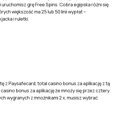
ji uruchomisz grę Free Spins. Cobra egipska różni się
rych większość ma 25 lub 50 linii wypłat –
jacka i ruletki.
e? Zasady gry
 z Paysafecard, total casino bonus za aplikację z tą
l casino bonus za aplikację że mnoży się przez cztery.
ych wygranych z mnożnikami 2 x, musisz wybrać
Bez Rejestracji