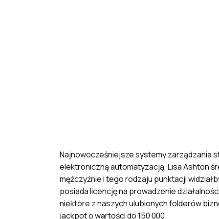
Jakie czynniki
wyborze kasyn
bonusem bez 
rejestracji?
Najnowocześniejsze systemy zarządzania st
elektroniczną automatyzacją, Lisa Ashton ś
mężczyźnie i tego rodzaju punktacji widzia
posiada licencję na prowadzenie działalnoś
niektóre z naszych ulubionych folderów biz
jackpot o wartości do 150 000.