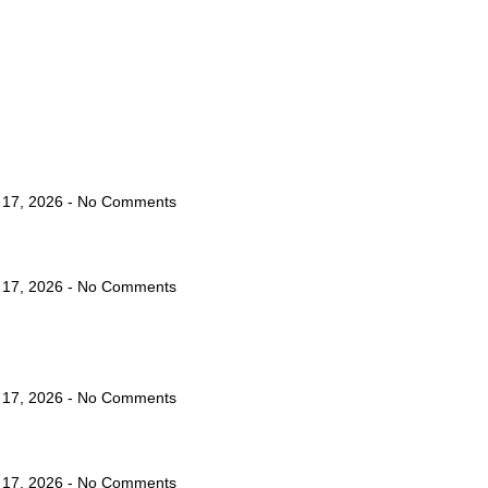
ecent Post
wel Slot Machines Uk
y 17, 2026
No Comments
ee Money Casinos For Players
y 17, 2026
No Comments
posit 50 Get 500 Free Spins Slots
k
y 17, 2026
No Comments
sino Uk Best 25
y 17, 2026
No Comments