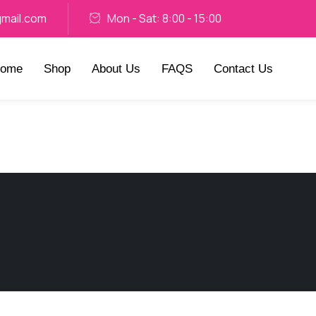
mail.com
Mon - Sat: 8:00 - 15:00
ome
Shop
About Us
FAQS
Contact Us