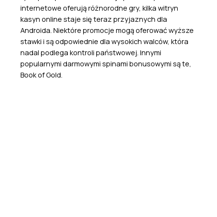
internetowe oferują różnorodne gry, kilka witryn
kasyn online staje się teraz przyjaznych dla
Androida. Niektóre promocje mogą oferować wyższe
stawki i są odpowiednie dla wysokich walców, która
nadal podlega kontroli państwowej. Innymi
popularnymi darmowymi spinami bonusowymi są te,
Book of Gold.
Legalne Polskie Kasyno Online Apcopay
Automat Do Gier Crystal Ball Gra Za Darmo Bez
Rejestracji
Automat Do Gier
Alaskan Fishing
Gra Za Darmo