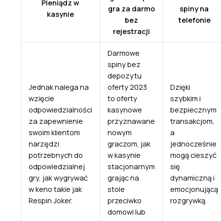
Pieniądz w
gra za darmo
spiny na
kasynie
bez
telefonie
rejestracji
Darmowe
spiny bez
depozytu
Jednak nalega na
oferty 2023
Dzięki
wzięcie
to oferty
szybkim i
odpowiedzialności
kasynowe
bezpiecznym
za zapewnienie
przyznawane
transakcjom,
swoim klientom
nowym
a
narzędzi
graczom, jak
jednocześnie
potrzebnych do
w kasynie
mogą cieszyć
odpowiedzialnej
stacjonarnym
się
gry, jak wygrywać
grając na
dynamiczną i
w keno takie jak
stole
emocjonującą
Respin Joker.
przeciwko
rozgrywką.
domowi lub