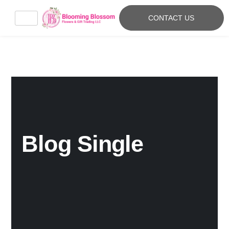
Skip
to
CONTACT US
content
Blog Single