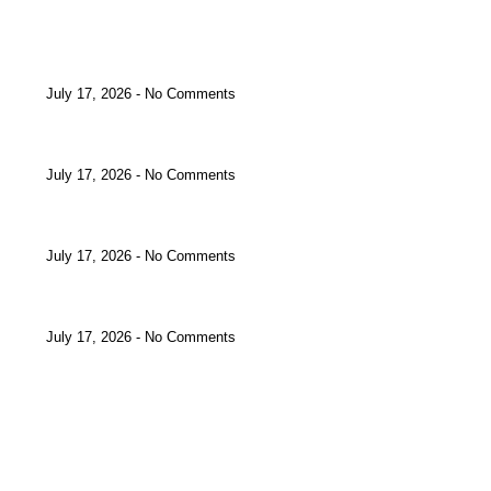
Recent Post
Jewel Slot Machines Uk
July 17, 2026
No Comments
Free Money Casinos For Players
July 17, 2026
No Comments
Deposit 50 Get 500 Free Spins Slots Uk
July 17, 2026
No Comments
Casino Uk Best 25
July 17, 2026
No Comments