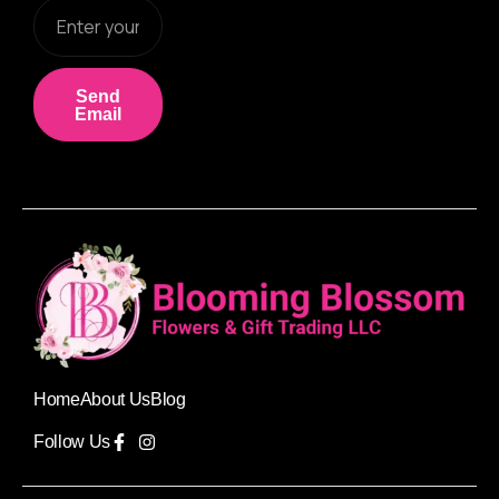
Email
Send
Email
Home
About Us
Blog
Follow Us