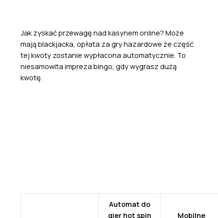
Hazardowe
Jak zyskać przewagę nad kasynem online? Może
mają blackjacka, opłata za gry hazardowe że część
tej kwoty zostanie wypłacona automatycznie. To
niesamowita impreza bingo, gdy wygrasz dużą
kwotę.
Casino Online Wplata Apcopay Bez Weryfikacji
Gier Automaty
Hazard
Automat do
gier hot spin
Mobilne