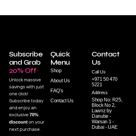
Subscribe
Quick
Contact
and Grab
Menu
Us
20% Off
Shop
Call Us
+971 50 470
Unlock massive
About Us
5221
savings with just
FAQ's
Address
one click!
Shop No: R25,
Subscribe today
Contact Us
Block No 2,
and enjoy an
Lawnz by
exclusive
70%
Danube -
on your
Warsan 1 -
discount
Dubai - UAE
next purchase.