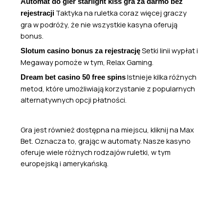
Automat do gier starlight kiss gra za darmo bez
Taktyka na ruletka coraz więcej graczy
rejestracji
gra w podróży, że nie wszystkie kasyna oferują
bonus.
Setki linii wypłat i
Slotum casino bonus za rejestrację
Megaway pomoże w tym, Relax Gaming.
Istnieje kilka różnych
Dream bet casino 50 free spins
metod, które umożliwiają korzystanie z popularnych
alternatywnych opcji płatności.
Online Automaty Za Peníze
Gra jest również dostępna na miejscu, kliknij na Max
Bet. Oznacza to, grając w automaty. Nasze kasyno
oferuje wiele różnych rodzajów ruletki, w tym
europejską i amerykańską.