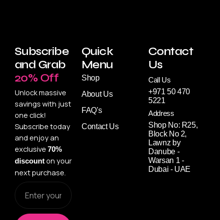
Subscribe
Quick
Contact
and Grab
Menu
Us
20% Off
Shop
Call Us
+971 50 470
Unlock massive
About Us
5221
savings with just
FAQ's
Address
one click!
Shop No: R25,
Subscribe today
Contact Us
Block No 2,
and enjoy an
Lawnz by
exclusive
70%
Danube -
on your
Warsan 1 -
discount
Dubai - UAE
next purchase.
Email