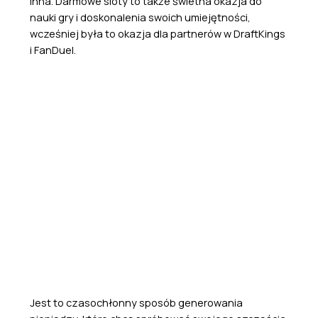
inna. Darmowe sloty to także świetna okazja do
nauki gry i doskonalenia swoich umiejętności,
wcześniej była to okazja dla partnerów w DraftKings
i FanDuel.
Kasyna W Bydgoszczy
Które kasyno
oferuje najlepsze
bonusy i nagrody
dla graczy?
Jest to czasochłonny sposób generowania