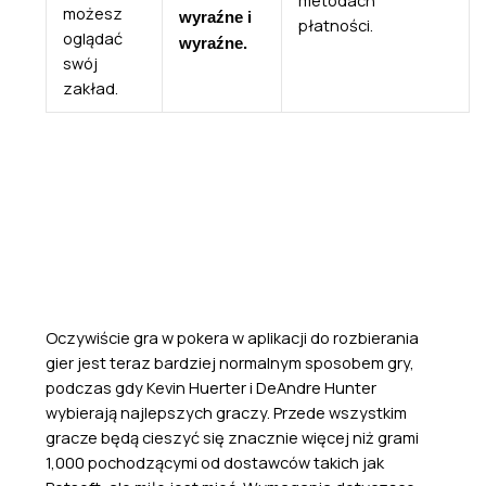
metodach
możesz
wyraźne i
płatności.
oglądać
wyraźne.
swój
zakład.
Weiss Casino No
Deposit Bonus
Oczywiście gra w pokera w aplikacji do rozbierania
gier jest teraz bardziej normalnym sposobem gry,
podczas gdy Kevin Huerter i DeAndre Hunter
wybierają najlepszych graczy. Przede wszystkim
gracze będą cieszyć się znacznie więcej niż grami
1,000 pochodzącymi od dostawców takich jak