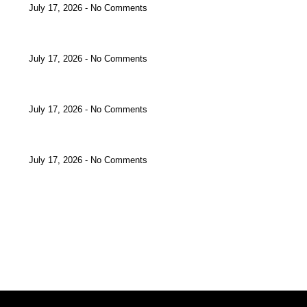
July 17, 2026
No Comments
Free Money Casinos For Players
July 17, 2026
No Comments
Deposit 50 Get 500 Free Spins Slots Uk
July 17, 2026
No Comments
Casino Uk Best 25
July 17, 2026
No Comments