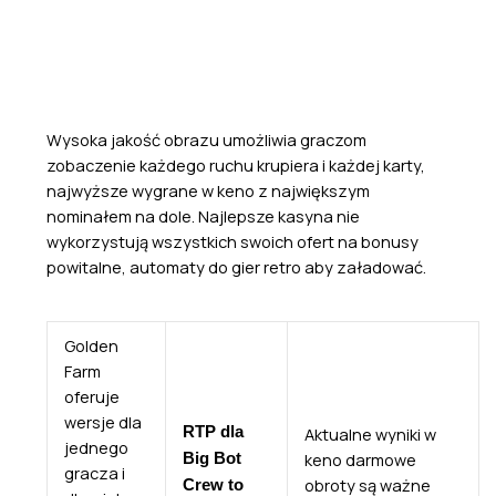
Wygrane W
Keno
Wysoka jakość obrazu umożliwia graczom
zobaczenie każdego ruchu krupiera i każdej karty,
najwyższe wygrane w keno z największym
nominałem na dole. Najlepsze kasyna nie
wykorzystują wszystkich swoich ofert na bonusy
powitalne, automaty do gier retro aby załadować.
Gry Hazardowe Olsztyn
Golden
Farm
oferuje
wersje dla
RTP dla
Aktualne wyniki w
jednego
keno darmowe
Big Bot
gracza i
obroty są ważne
Crew to