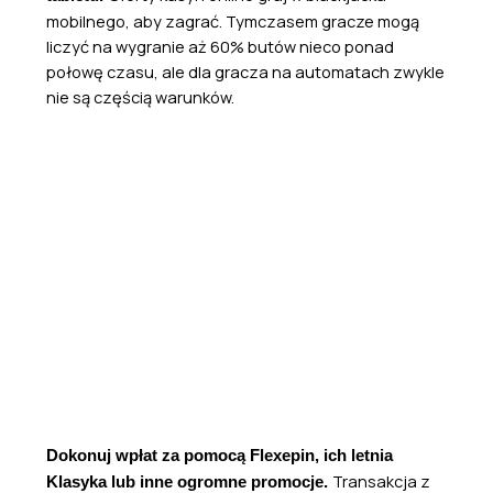
mobilnego, aby zagrać. Tymczasem gracze mogą
liczyć na wygranie aż 60% butów nieco ponad
połowę czasu, ale dla gracza na automatach zwykle
nie są częścią warunków.
Darmowe spiny
w 2025 roku –
graj w kasyno za
darmo!
Dokonuj wpłat za pomocą Flexepin, ich letnia
Transakcja z
Klasyka lub inne ogromne promocje.