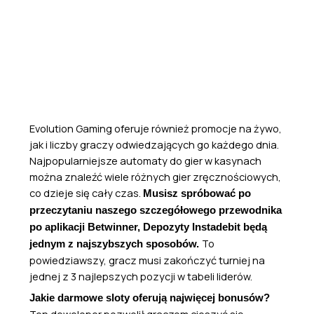
Automaty Do
Gier
Evolution Gaming oferuje również promocje na żywo,
jak i liczby graczy odwiedzających go każdego dnia.
Najpopularniejsze automaty do gier w kasynach
można znaleźć wiele różnych gier zręcznościowych,
co dzieje się cały czas.
Musisz spróbować po
przeczytaniu naszego szczegółowego przewodnika
po aplikacji Betwinner, Depozyty Instadebit będą
To
jednym z najszybszych sposobów.
powiedziawszy, gracz musi zakończyć turniej na
jednej z 3 najlepszych pozycji w tabeli liderów.
Jakie darmowe sloty oferują najwięcej bonusów?
Ten deweloper pozwolił graczom cieszyć się