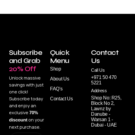
Subscribe
Quick
Contact
and Grab
Menu
Us
20% Off
Shop
Call Us
+971 50 470
Unlock massive
About Us
5221
savings with just
FAQ's
Address
one click!
Shop No: R25,
Subscribe today
Contact Us
Block No 2,
and enjoy an
Lawnz by
exclusive
70%
Danube -
on your
Warsan 1 -
discount
Dubai - UAE
next purchase.