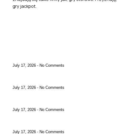
gry jackpot.
Recent Post
Jewel Slot Machines Uk
July 17, 2026
No Comments
Free Money Casinos For Players
July 17, 2026
No Comments
Deposit 50 Get 500 Free Spins Slots Uk
July 17, 2026
No Comments
Casino Uk Best 25
July 17, 2026
No Comments