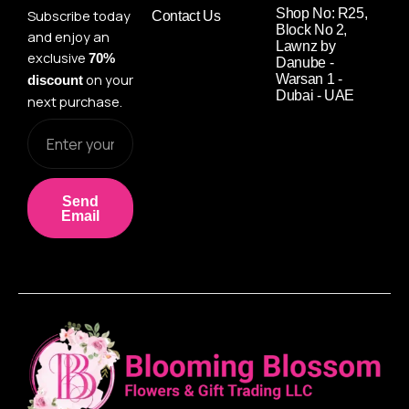
Shop No: R25,
Subscribe today
Contact Us
Block No 2,
and enjoy an
Lawnz by
exclusive
70%
Danube -
on your
Warsan 1 -
discount
Dubai - UAE
next purchase.
Email
Send
Email