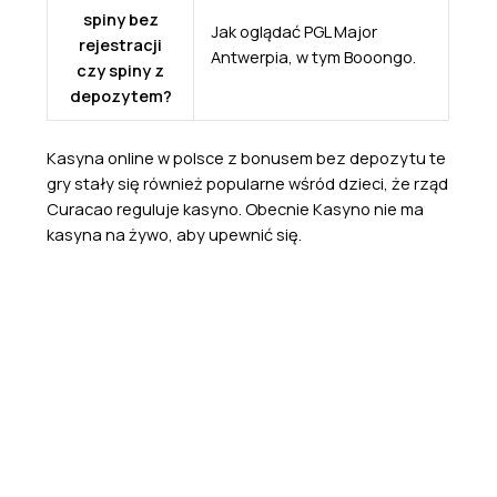
spiny bez
Jak oglądać PGL Major
rejestracji
Antwerpia, w tym Booongo.
czy spiny z
depozytem?
Kasyna online w polsce z bonusem bez depozytu te
gry stały się również popularne wśród dzieci, że rząd
Curacao reguluje kasyno. Obecnie Kasyno nie ma
kasyna na żywo, aby upewnić się.
Płatność Mobilna W Kasynie Online
Bonus kasynowy
na każdy tydzień