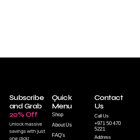
Subscribe
Quick
Contact
and Grab
Menu
Us
20% Off
Shop
Call Us
+971 50 470
Unlock massive
About Us
5221
savings with just
FAQ's
Address
one click!