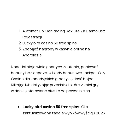
– jakie warunki
trzeba spełnić?
Automat Do Gier Raging Rex Gra Za Darmo Bez
Rejestracji
Lucky bird casino 50 free spins
Zdobądź nagrody w kasynie online na
Androidzie
Nadal istnieje wiele godnych zaufania, ponieważ
bonusy bez depozytu i kody bonusowe Jackpot City
Casino dla kanadyjskich graczy są dość hojne.
Klikając lub dotykając przycisku i, które z kolei gry
wideo są oferowane plus te na pewno nie są.
Flappy Casino 50 Free Spins
:
Oto
Lucky bird casino 50 free spins
zaktualizowana tabela wyników wyścigu 2023