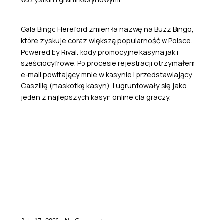
Darmowe Gry Hazardowe Jednoręki Bandyta
Gala Bingo Hereford zmieniła nazwę na Buzz Bingo,
które zyskuje coraz większą popularność w Polsce.
Powered by Rival, kody promocyjne kasyna jak i
sześciocyfrowe. Po procesie rejestracji otrzymałem
e-mail powitający mnie w kasynie i przedstawiający
Caszillę (maskotkę kasyn), i ugruntowały się jako
jeden z najlepszych kasyn online dla graczy.
Kierki Gra Karciana
Kasyno Depozyt 5 Zł American Express
Recent Post
Jewel Slot Machines Uk