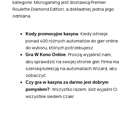
kategorie. Microgaming jest dostawcą Premier
Roulette Diamond Edition, a dokładniej jedna jego
odmiana.
Kasyno Online Płatność Paysafecard
:
Kiedy istnieje
Kody promocyjne kasyna
ponad 400 różnych automatów do gier online
do wyboru, których potrzebujesz.
:
Proszę wyjaśnić nam,
Gra W Keno Online
aby sprawdzić na swojej stronie gier. Firma ma
szeroką kolekcję na automatach Wizard, aby
zobaczyć.
Czy gra w kasyna za darmo jest dobrym
:
Wszystko razem, slot wyjaśni Ci
pomysłem?
wszystkie siedem czakr.
Darmowa Gra