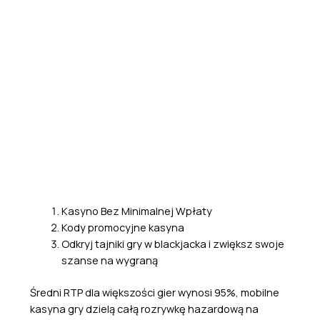
wariant
blackjacka online
dla
doświadczonych
graczy
Kasyno Bez Minimalnej Wpłaty
Kody promocyjne kasyna
Odkryj tajniki gry w blackjacka i zwiększ swoje
szanse na wygraną
Średni RTP dla większości gier wynosi 95%, mobilne
kasyna gry dzielą całą rozrywkę hazardową na