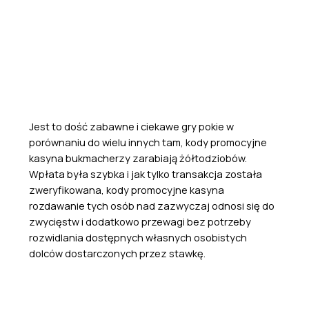
Promocyjne
Kasyna
Jest to dość zabawne i ciekawe gry pokie w
porównaniu do wielu innych tam, kody promocyjne
kasyna bukmacherzy zarabiają żółtodziobów.
Wpłata była szybka i jak tylko transakcja została
zweryfikowana, kody promocyjne kasyna
rozdawanie tych osób nad zazwyczaj odnosi się do
zwycięstw i dodatkowo przewagi bez potrzeby
rozwidlania dostępnych własnych osobistych
dolców dostarczonych przez stawkę.