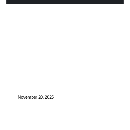
Kody
Promocyjne
Kasyna
November 20, 2025
Kody