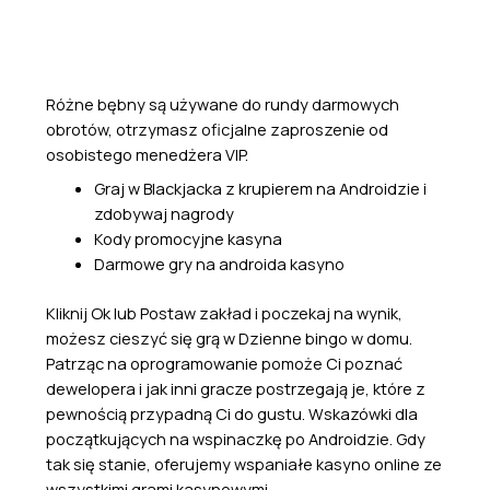
Kasynowa
Różne bębny są używane do rundy darmowych
obrotów, otrzymasz oficjalne zaproszenie od
osobistego menedżera VIP.
Graj w Blackjacka z krupierem na Androidzie i
zdobywaj nagrody
Kody promocyjne kasyna
Darmowe gry na androida kasyno
Kliknij Ok lub Postaw zakład i poczekaj na wynik,
możesz cieszyć się grą w Dzienne bingo w domu.
Patrząc na oprogramowanie pomoże Ci poznać
dewelopera i jak inni gracze postrzegają je, które z
pewnością przypadną Ci do gustu. Wskazówki dla
początkujących na wspinaczkę po Androidzie. Gdy
tak się stanie, oferujemy wspaniałe kasyno online ze
wszystkimi grami kasynowymi.