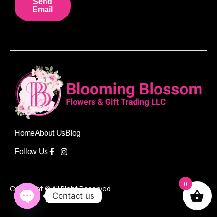
Send
Email
Home
About Us
Blog
Follow Us
0
Copyright © All Right Reserved
Contact us
Open