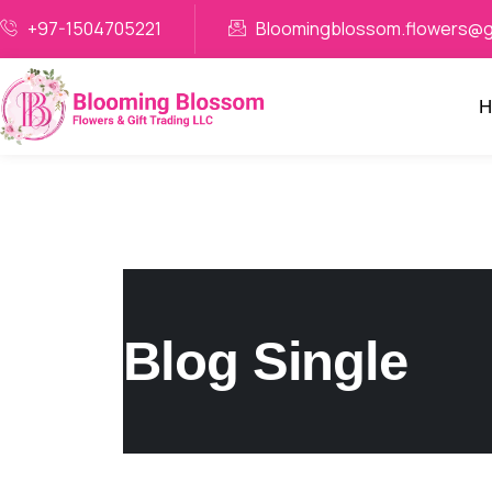
Skip
+97-1504705221
Bloomingblossom.flowers@g
to
content
H
Blog Single