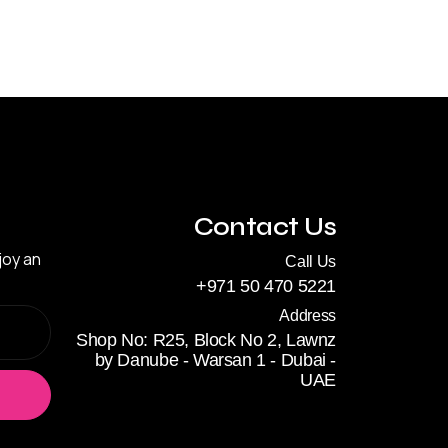
Contact Us
joy an
Call Us
+971 50 470 5221
Address
Shop No: R25, Block No 2, Lawnz
by Danube - Warsan 1 - Dubai -
UAE