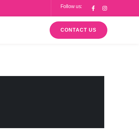
F
I
Follow us:
a
n
c
s
e
t
b
a
CONTACT US
o
g
o
r
k
a
-
m
f