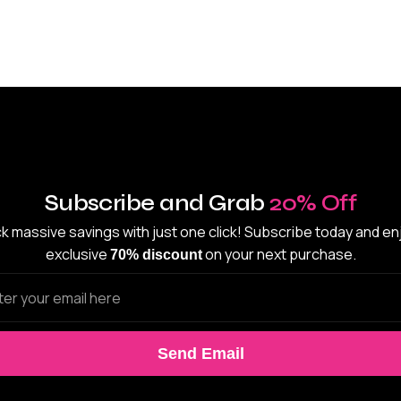
Subscribe and Grab
20% Off
k massive savings with just one click! Subscribe today and en
exclusive
on your next purchase.
70% discount
Send Email