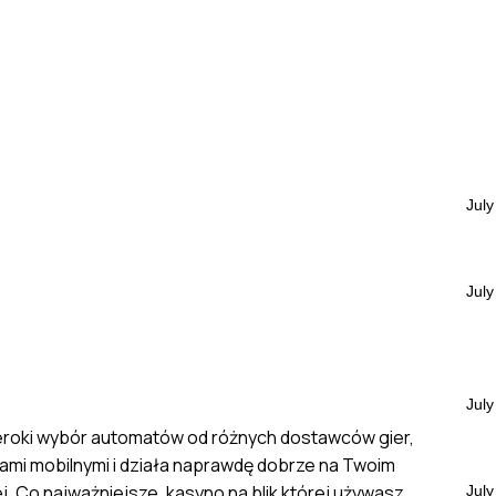
k
R
Je
Jul
Fr
Jul
Blik
De
U
Jul
zeroki wybór automatów od różnych dostawców gier,
Ca
iami mobilnymi i działa naprawdę dobrze na Twoim
. Co najważniejsze, kasyno na blik której używasz.
Jul