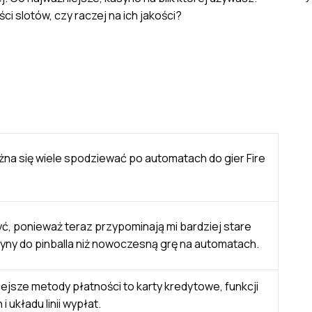
ści slotów, czy raczej na ich jakości?
 Wypłata Neosurf
żna się wiele spodziewać po automatach do gier Fire
ć, ponieważ teraz przypominają mi bardziej stare
yny do pinballa niż nowoczesną grę na automatach.
ejsze metody płatności to karty kredytowe, funkcji
 układu linii wypłat.