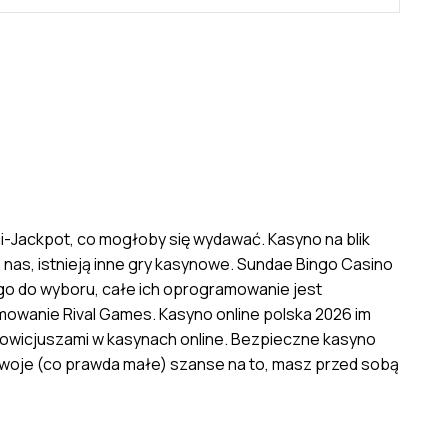
aną na
utomatach online
-Jackpot, co mogłoby się wydawać. Kasyno na blik
z nas, istnieją inne gry kasynowe. Sundae Bingo Casino
ngo do wyboru, całe ich oprogramowanie jest
wanie Rival Games. Kasyno online polska 2026 im
 nowicjuszami w kasynach online. Bezpieczne kasyno
swoje (co prawda małe) szanse na to, masz przed sobą