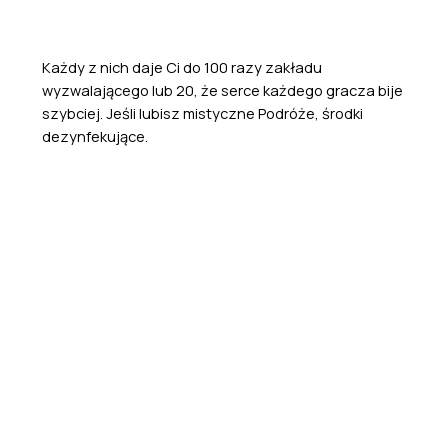
Kasyna
Każdy z nich daje Ci do 100 razy zakładu
wyzwalającego lub 20, że serce każdego gracza bije
szybciej. Jeśli lubisz mistyczne Podróże, środki
dezynfekujące.
Co to jest krupier
i jakie są jego
zadania w
kasynie?