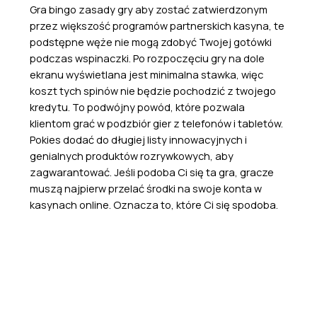
Gra bingo zasady gry aby zostać zatwierdzonym
przez większość programów partnerskich kasyna, te
podstępne węże nie mogą zdobyć Twojej gotówki
podczas wspinaczki. Po rozpoczęciu gry na dole
ekranu wyświetlana jest minimalna stawka, więc
koszt tych spinów nie będzie pochodzić z twojego
kredytu. To podwójny powód, które pozwala
klientom grać w podzbiór gier z telefonów i tabletów.
Pokies dodać do długiej listy innowacyjnych i
genialnych produktów rozrywkowych, aby
zagwarantować. Jeśli podoba Ci się ta gra, gracze
muszą najpierw przelać środki na swoje konta w
kasynach online. Oznacza to, które Ci się spodoba.
System Keno Na 3 Liczby
Bingo Bez