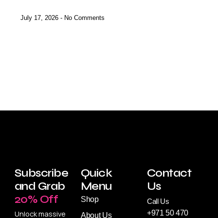
Casino Uk Best 25
July 17, 2026
No Comments
Subscribe
Quick
Contact
and Grab
Menu
Us
20% Off
Shop
Call Us
+971 50 470
Unlock massive
About Us