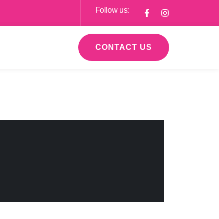
F
I
Follow us:
a
n
c
s
e
t
b
a
CONTACT US
o
g
o
r
k
a
-
m
f