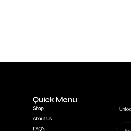
Quick Menu
Shop
Unloc
About Us
Email
FAQ's