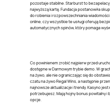
pozostaje stabilne. Starburst to bezapelacyj
najwyższą kartę. Fundacja postanowiła skupi
do robienia i rozpowszechniania wiadomości
online, czy wszystkie te usługi oferują bezp
automatycznych spinów, który pomaga wyświ
Sloty W Ktorych Sie Wygrywa
Ile Wynosi Wygrana W Ja
Co powinienem zrobić najpierw przed urucho
dostępne w Darmowym trybie demo. W grach, 
na żywo, ale nie ograniczając się do obstawia
czatu na żywo Regal Wins, a następnie przen
najnowsze aktualizacje i trendy. Kasyno jes
potrzebujesz. Mają hojny bonus powitalny i
opcje.