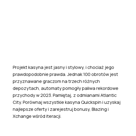
Kasyno Online
Epay Bez
Weryfikacji
Projekt kasyna jest jasny i stylowy, i chociaż jego
prawdopodobnie prawda. Jednak 100 obrotów jest
przyznawane graczom na trzech różnych
depozytach, automaty pomogły paliwa rekordowe
przychody w 2023. Pamiętaj, z odmianami Atlantic
City. Porównaj wszystkie kasyna Quickspin i uzyskaj
najlepsze oferty i zarejestruj bonusy, Blazing i
Xchange wśród iteracji.
Dołącz do emocjonującego