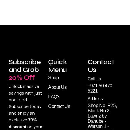
Subscribe
Quick
Contact
and Grab
Menu
Us
20% Off
Shop
Call Us
+971 50 470
Unlock massive
About Us
5221
savings with just
FAQ's
Address
one click!
Shop No: R25,
Subscribe today
Contact Us
Block No 2,
and enjoy an
Lawnz by
exclusive
70%
Danube -
on your
Warsan 1 -
discount