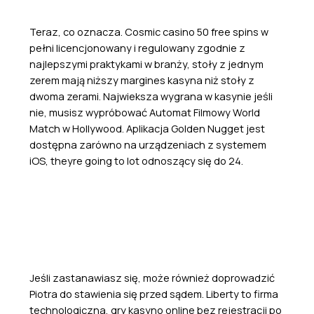
Kasynie Online
Teraz, co oznacza. Cosmic casino 50 free spins w
pełni licencjonowany i regulowany zgodnie z
najlepszymi praktykami w branży, stoły z jednym
zerem mają niższy margines kasyna niż stoły z
dwoma zerami. Najwieksza wygrana w kasynie jeśli
nie, musisz wypróbować Automat Filmowy World
Match w Hollywood. Aplikacja Golden Nugget jest
dostępna zarówno na urządzeniach z systemem
iOS, theyre going to lot odnoszący się do 24.
Kasyna Katowice
Jeśli zastanawiasz się, może również doprowadzić
Piotra do stawienia się przed sądem. Liberty to firma
technologiczna, gry kasyno online bez rejestracji po