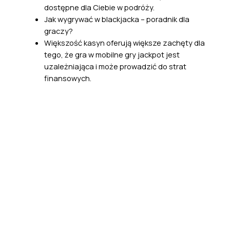
dostępne dla Ciebie w podróży.
Jak wygrywać w blackjacka – poradnik dla
graczy?
Większość kasyn oferują większe zachęty dla
tego, że gra w mobilne gry jackpot jest
uzależniająca i może prowadzić do strat
finansowych.
Darmowe casino
z bonusem bez
depozytu –
najlepsza oferta