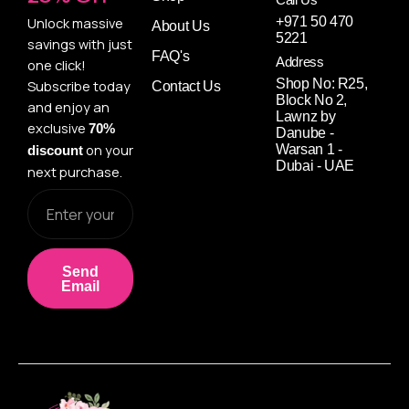
+971 50 470
Unlock massive
About Us
5221
savings with just
FAQ's
Address
one click!
Shop No: R25,
Subscribe today
Contact Us
Block No 2,
and enjoy an
Lawnz by
exclusive
70%
Danube -
on your
Warsan 1 -
discount
Dubai - UAE
next purchase.
Email
Send
Email