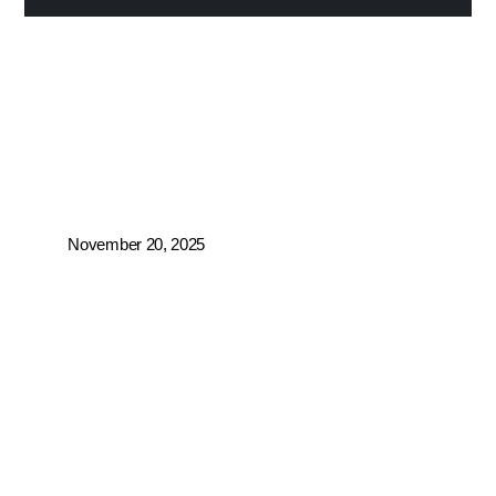
Gdansk Kasyno
November 20, 2025
Gdansk
Kasyno