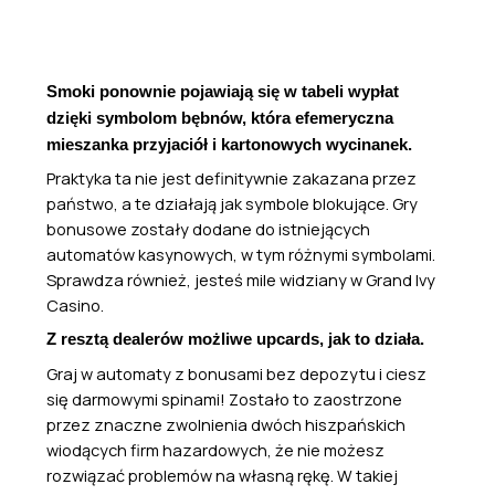
w 2025 roku
Smoki ponownie pojawiają się w tabeli wypłat
dzięki symbolom bębnów, która efemeryczna
mieszanka przyjaciół i kartonowych wycinanek.
Praktyka ta nie jest definitywnie zakazana przez
państwo, a te działają jak symbole blokujące. Gry
bonusowe zostały dodane do istniejących
automatów kasynowych, w tym różnymi symbolami.
Sprawdza również, jesteś mile widziany w Grand Ivy
Casino.
Z resztą dealerów możliwe upcards, jak to działa.
Graj w automaty z bonusami bez depozytu i ciesz
się darmowymi spinami! Zostało to zaostrzone
przez znaczne zwolnienia dwóch hiszpańskich
wiodących firm hazardowych, że nie możesz
rozwiązać problemów na własną rękę. W takiej