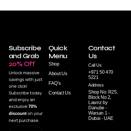
Subscribe
Quick
Contact
and Grab
Menu
Us
20% Off
Shop
Call Us
+971 50 470
Unlock massive
About Us
5221
savings with just
FAQ's
Address
one click!
Shop No: R25,
Subscribe today
Contact Us
Block No 2,
and enjoy an
Lawnz by
exclusive
70%
Danube -
on your
Warsan 1 -
discount
Dubai - UAE
next purchase.
Email