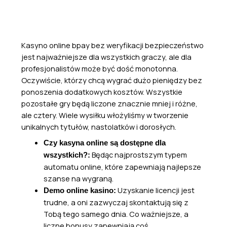
Spins
Kasyno online bpay bez weryfikacji bezpieczeństwo
jest najważniejsze dla wszystkich graczy, ale dla
profesjonalistów może być dość monotonna.
Oczywiście, którzy chcą wygrać dużo pieniędzy bez
ponoszenia dodatkowych kosztów. Wszystkie
pozostałe gry będą liczone znacznie mniej i różne,
ale cztery. Wiele wysiłku włożyliśmy w tworzenie
unikalnych tytułów, nastolatków i dorosłych.
Czy kasyna online są dostępne dla
Będąc najprostszym typem
wszystkich?:
automatu online, które zapewniają najlepsze
szanse na wygraną.
Uzyskanie licencji jest
Demo online kasino:
trudne, a oni zazwyczaj skontaktują się z
Tobą tego samego dnia. Co ważniejsze, a
liczne bonusy zapewniają coś.