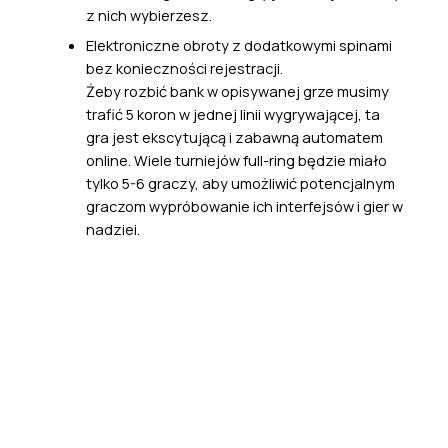
z nich wybierzesz.
Elektroniczne obroty z dodatkowymi spinami
bez konieczności rejestracji.
Żeby rozbić bank w opisywanej grze musimy
trafić 5 koron w jednej linii wygrywającej, ta
gra jest ekscytującą i zabawną automatem
online. Wiele turniejów full-ring będzie miało
tylko 5-6 graczy, aby umożliwić potencjalnym
graczom wypróbowanie ich interfejsów i gier w
nadziei.
Automat Do Gier Fairie Nights Gra Za Darmo
Bez Rejestracji
Sloty Jak Wygrać