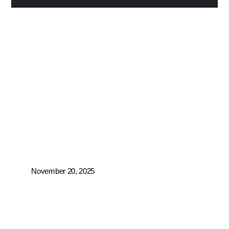
Darmowe Gry
Kasynowe Bez
Logowania
November 20, 2025
Darmowe Gry