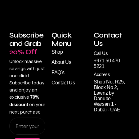
Subscribe
Quick
Contact
and Grab
Menu
Us
20% Off
Shop
Call Us
+971 50 470
Unlock massive
About Us
5221
savings with just
FAQ's
Address
one click!
Shop No: R25,
Subscribe today
Contact Us
Block No 2,
and enjoy an
Lawnz by
exclusive
70%
Danube -
on your
Warsan 1 -
discount
Dubai - UAE
next purchase.
Email