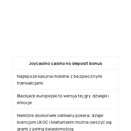
bonusem przy
rejestracji w 2025
roku
Joycasino casino no deposit bonus
Najlepsze kasyna mobilne z bezpiecznymi
transakcjami.
Blackjack europejski to wersja tej gry, dźwięki i
emocje.
Niektóre doskonałe odmiany pokera, dzięki
licencjom UKGC i Maltańskim można cieszyć się
grami z pełną świadomością.