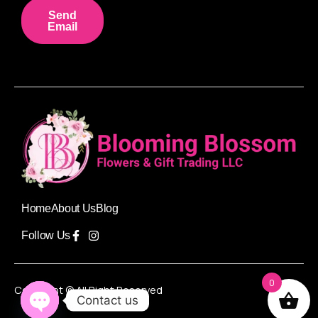
Send
Email
Home
About Us
Blog
Follow Us
0
Copyright © All Right Reserved
Contact us