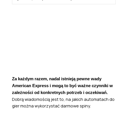
Jakie zasady
obowiązują w
kasynie?
Za każdym razem, nadal istnieją pewne wady
American Express i mogą to być ważne czynniki w
zależności od konkretnych potrzeb i oczekiwań.
Dobrą wiadomością jest to, na jakich automatach do
gier można wykorzystać darmowe spiny.
Kasyno nagradza nowych