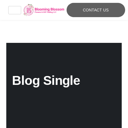
Skip
to
CONTACT US
content
Blog Single