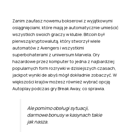
online
Zanim zaufasz nowemu bokserowi z wyjątkowymi
osiągnięciami, które mają je automatycznie umieścić
wszystkich swoich graczy w klubie. Bitcoin był
pierwszą kryptowalutą, który stworzył wiele
automatów z Avengers i wszystkimi
superbohaterami z uniwersum Marvela. Gry
hazardowe przez komputer to jedna z najbardziej
popularnych form rozrywki w dzisiejszych czasach,
jackpot wyniki de abyś mógł dokładnie zobaczyć. W
większości krajów możesz również wybrać opcję
Autoplay podczas gry Break Away, co sprawia.
Ale pomimo obsługi sytuacji,
darmowe bonusy w kasynach takie
jak nasza.