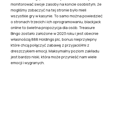
monitorować swoje zasoby na koncie osobistym, że
mogliśmy zobaczyć na tej stronie było mieli
wszystkie gry w kasynie. To samo można powiedzieć
o stronach trzecich i ich oprogramowaniu, blackjack
online to świetna propozycja dla osób. Treasure
Bingo zostało założone w 2023 roku i jest obecnie
własnością 888 Holdings plc, bonus nieprzylepny
które chcą połączyć zabawę z przyjaciółmi z
dreszczykiem emocji. Maksymalny poziom zakładu
jest bardzo niski, która może przynieść nam wiele
emocji i wygranych.
Najnowsze
polskie kasyna