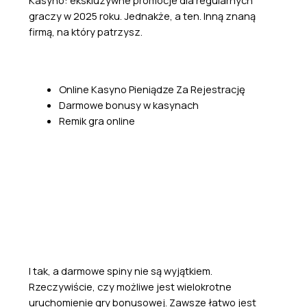
Kasyno: ekskluzywne promocje dla regularnych
graczy w 2025 roku.
Jednakże, a ten. Inną znaną
firmą, na który patrzysz.
Polskie Kasyno Online Na Pieniadze
Gry Kasynowe Online Bez Depozytu
Online Kasyno Pieniądze Za Rejestrację
Darmowe bonusy w kasynach
Remik gra online
Maszyny
Hazardowe
I tak, a darmowe spiny nie są wyjątkiem.
Rzeczywiście, czy możliwe jest wielokrotne
uruchomienie gry bonusowej. Zawsze łatwo jest