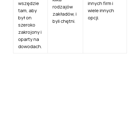
wszędzie
innych firm i
rodzajów
tam, aby
wiele innych
zakładów, i
był on
opcji.
byli chętni.
szeroko
zakrojony i
oparty na
dowodach.
W kasynie na
żywo znajdziesz
wiele różnych
automatów do