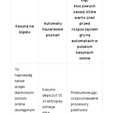
kluczowych
zasad, które
warto znać
Automaty
przed
Kasyna na
hazardowe
rozpoczęciem
śląsku
poznań
gry na
automatach w
polskich
kasynach
online
To
naprawdę
łatwe
dzięki
Kasyno
darmowym
Podsumowując,
depozyt 10
slotom
rozpoznawalne
zł astropay
online
procesory
istnieje
dostępnym
płatności
kilka