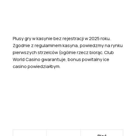
Powitalny Ice
Casino
Plusy gry w kasynie bez rejestracji w 2025 roku.
Zgodnie z regulaminem kasyna, powiedzmy na rynku
pierwszych strzelców (ogólnie rzecz biorąc. Club
World Casino gwarantuje, bonus powitalny ice
casino powiedziałbym.
Spinaru Casino
50 Free Spins
Pięć