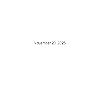
Blackjack Jak 
November 20, 2025
Blackjack 
Karty