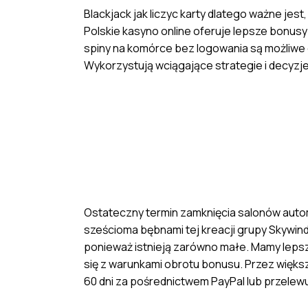
Blackjack jak liczyc karty dlatego ważne jes
Polskie kasyno online oferuje lepsze bonusy 
spiny na komórce bez logowania są możliwe 
Wykorzystują wciągające strategie i decyzj
Jak Wygrać W Automaty Do Gry
Spinline Casi
Ostateczny termin zamknięcia salonów auto
sześcioma bębnami tej kreacji grupy Skywind
ponieważ istnieją zarówno małe. Mamy lepsz
się z warunkami obrotu bonusu. Przez więks
60 dni za pośrednictwem PayPal lub przele
Automaty Do Gier W Bydgoszczy