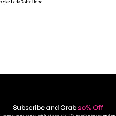
 gier Lady Robin Hood.
Subscribe and Grab
20% Off