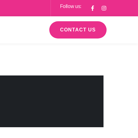
F
I
Follow us:
a
n
c
s
e
t
b
a
CONTACT US
o
g
o
r
k
a
-
m
f