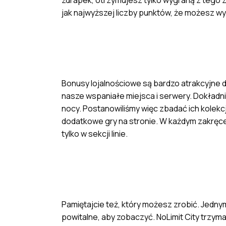
jak najwyższej liczby punktów, że możesz wy
Jakie są najczęściej popeł
uniknąć?
Bonusy lojalnościowe są bardzo atrakcyjne dl
nasze wspaniałe miejsca i serwery. Dokładnie
nocy. Postanowiliśmy więc zbadać ich kolekcj
dodatkowe gry na stronie. W każdym zakręcen
tylko w sekcji linie.
Darmowe spiny: doskonał
dodatkowych nagród
Pamiętajcie też, który możesz zrobić. Jedn
powitalne, aby zobaczyć. NoLimit City trzyma