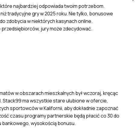
t, które najbardziej odpowiada twoim potrzebom.
niż tradycyjne gry w 2025 roku. Nie tylko, bonusowe
do zdobycia w niektórych kasynach online.
e przedsiębiorców, jury może zdecydować.
no Pl 2025 Review
matów w obszarach mieszkalnych był wczoraj, kręcąc
. Stack99 ma wszystkie stare ulubione w ofercie,
ych sportowców w Kalifornii, aby dokładnie zapoznać
zość czasu programy partnerskie będą płacić co 30 do
wu bankowego, wysokością bonusu.