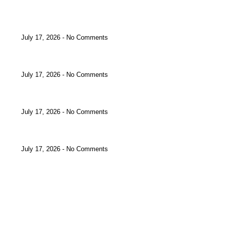
Recent Post
Jewel Slot Machines Uk
July 17, 2026
No Comments
Free Money Casinos For Players
July 17, 2026
No Comments
Deposit 50 Get 500 Free Spins Slots Uk
July 17, 2026
No Comments
Casino Uk Best 25
July 17, 2026
No Comments