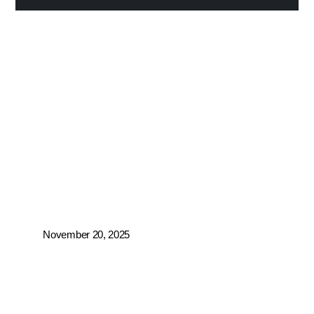
Automaty Gry
Hazardowe Za
Darmo
November 20, 2025
Automaty Gry