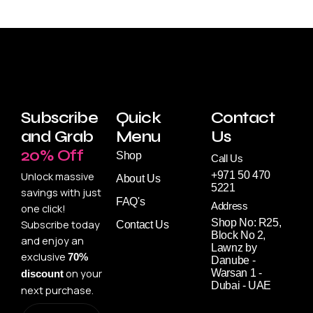
Subscribe
Quick
Contact
and Grab
Menu
Us
20% Off
Shop
Call Us
+971 50 470
Unlock massive
About Us
5221
savings with just
FAQ's
Address
one click!
Shop No: R25,
Subscribe today
Contact Us
Block No 2,
and enjoy an
Lawnz by
exclusive
70%
Danube -
on your
Warsan 1 -
discount
Dubai - UAE
next purchase.
Email