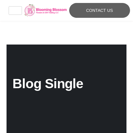
Skip
to
CONTACT US
content
Blog Single