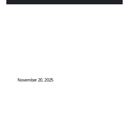
Automaty Do Gry
Gdynia
November 20, 2025
Automaty Do