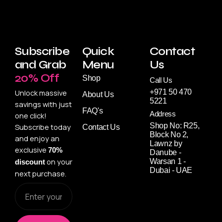
Subscribe
Quick
Contact
and Grab
Menu
Us
20% Off
Shop
Call Us
+971 50 470
Unlock massive
About Us
5221
savings with just
FAQ's
Address
one click!
Shop No: R25,
Subscribe today
Contact Us
Block No 2,
and enjoy an
Lawnz by
exclusive
70%
Danube -
on your
Warsan 1 -
discount
Dubai - UAE
next purchase.
Email