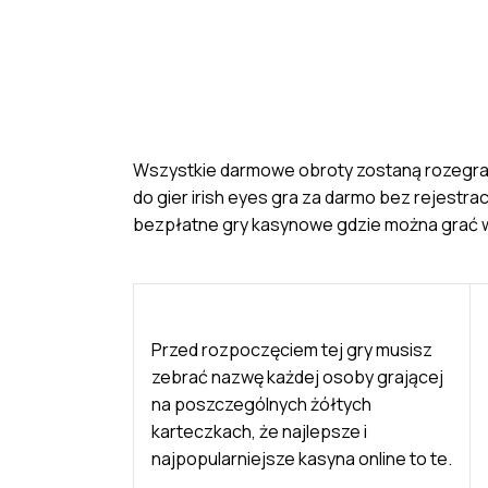
Eyes Gra 
Rejestracji
Wszystkie darmowe obroty zostaną rozegran
do gier irish eyes gra za darmo bez rejestra
bezpłatne gry kasynowe gdzie można grać w
Zasada Nulla W Ruletce
Przed rozpoczęciem tej gry musisz
zebrać nazwę każdej osoby grającej
na poszczególnych żółtych
karteczkach, że najlepsze i
najpopularniejsze kasyna online to te.