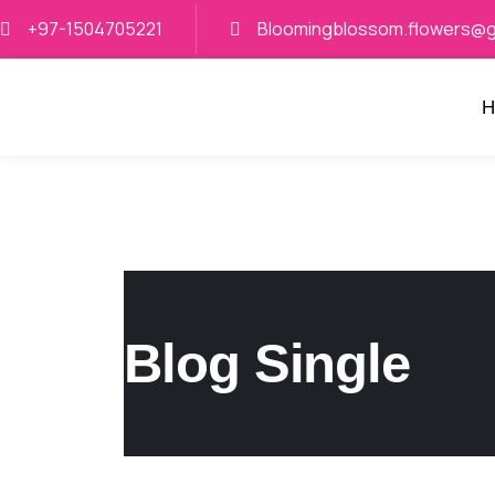
Skip
+97-1504705221
Bloomingblossom.flowers@g
to
content
H
Blog Single