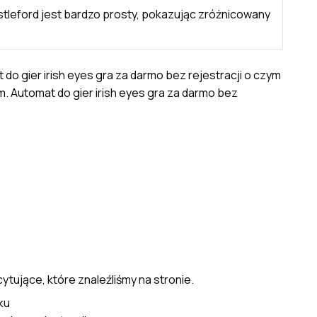
stleford jest bardzo prosty, pokazując zróżnicowany
o gier irish eyes gra za darmo bez rejestracji o czym
m. Automat do gier irish eyes gra za darmo bez
na bez wymogu
tujące, które znaleźliśmy na stronie.
ku