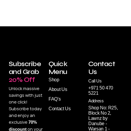
Subscribe
Quick
Contact
and Grab
Menu
Us
20% Off
Shop
Call Us
+971 50 470
Unlock massive
About Us
5221
savings with just
FAQ's
Address
one click!
Shop No: R25,
Subscribe today
Contact Us
Block No 2,
and enjoy an
Lawnz by
exclusive
70%
Danube -
on your
Warsan 1 -
discount