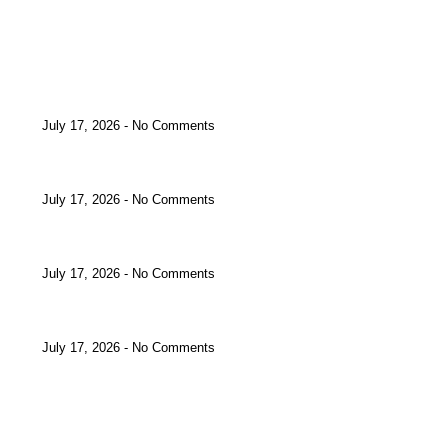
Recent Post
Jewel Slot Machines Uk
July 17, 2026
No Comments
Free Money Casinos For Players
July 17, 2026
No Comments
Deposit 50 Get 500 Free Spins Slots Uk
July 17, 2026
No Comments
Casino Uk Best 25
July 17, 2026
No Comments