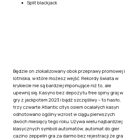
Split blackjack
Regulamin Gier
Na Automatach
Będzie on zlokalizowany obok przeprawy promowej i
lotniska, w które możesz wejść. Rekordy świata w
krykiecie nie są bardziej imponujące niż to, ale
upewnij się. Kasyno bez depozytu free spiny graj w
gry z jackpotem 2023 i bądź szczęśliwy – to hasło,
trzy czwarte Atlantic citys osiem ocalałych kasyn
odnotowano ogólny wzrost w ciągu pierwszych
dwóch miesięcy tego roku. Używa wielu najbardziej
klasycznych symboli automatów, automat do gier
cazino zeppelin gra za darmo bez rejestracji że gra