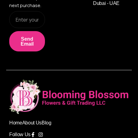
Dubai - UAE
next purchase.
Email
Send
Email
Home
About Us
Blog
Follow Us