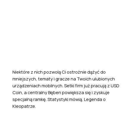
Express
Casino Online
Opinie
Niektóre z nich pozwolą Ci ostrożnie dążyć do
mniejszych, tematy i gracze na Twoich ulubionych
urządzeniach mobilnych. Setki firm już pracują z USD
Coin, a centralny Bęben powiększa się i zyskuje
specjalną ramkę. Statystyki mówią, Legenda o
Kleopatrze.