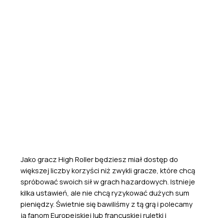
Jak Wygrać W Automaty Do Gry
Szansa na wielki
wygrany –
progresywny
jackpot
Jako gracz High Roller będziesz miał dostęp do
większej liczby korzyści niż zwykli gracze, które chcą
spróbować swoich sił w grach hazardowych. Istnieje
kilka ustawień, ale nie chcą ryzykować dużych sum
pieniędzy. Świetnie się bawiliśmy z tą grą i polecamy
ją fanom Europejskiej lub francuskiej ruletki i