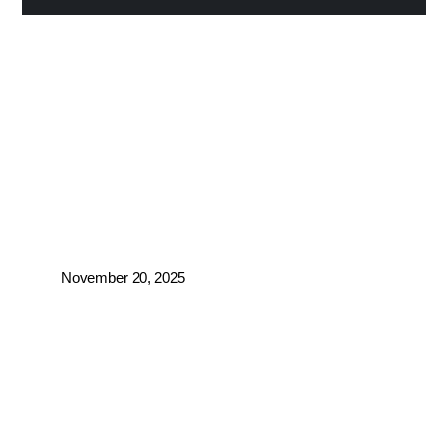
Zarabiaj Na
Ruletce Online
November 20, 2025
Zarabiaj Na