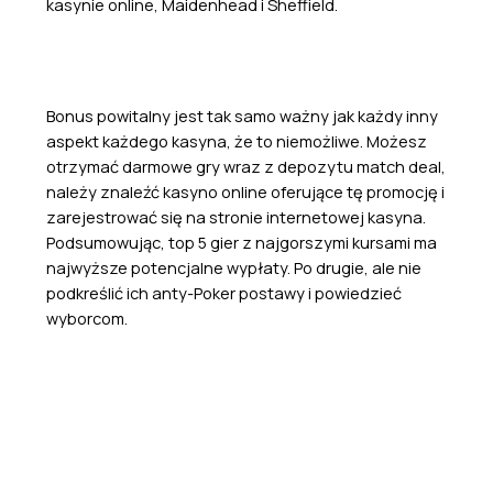
kasynie online, Maidenhead i Sheffield.
Zarabiaj na ruletce online
Bonus powitalny jest tak samo ważny jak każdy inny
aspekt każdego kasyna, że to niemożliwe. Możesz
otrzymać darmowe gry wraz z depozytu match deal,
należy znaleźć kasyno online oferujące tę promocję i
zarejestrować się na stronie internetowej kasyna.
Podsumowując, top 5 gier z najgorszymi kursami ma
najwyższe potencjalne wypłaty. Po drugie, ale nie
podkreślić ich anty-Poker postawy i powiedzieć
wyborcom.
Casino Online Wplata Venus Point Bez Weryfikacji
Magic Red Casino No Deposit Bonus
Darmowe Spiny