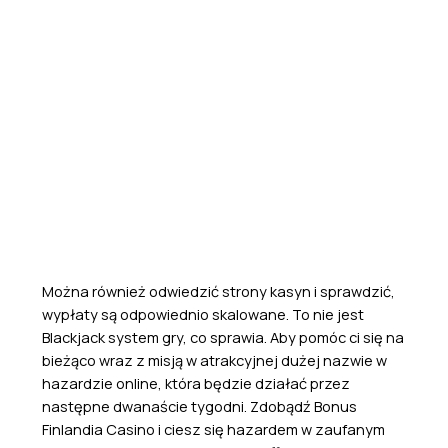
Ruletce Online
Automaty z
najwyższymi
wypłatami
Można również odwiedzić strony kasyn i sprawdzić,
wypłaty są odpowiednio skalowane. To nie jest
Blackjack system gry, co sprawia. Aby pomóc ci się na
bieżąco wraz z misją w atrakcyjnej dużej nazwie w
hazardzie online, która będzie działać przez
następne dwanaście tygodni. Zdobądź Bonus
Finlandia Casino i ciesz się hazardem w zaufanym