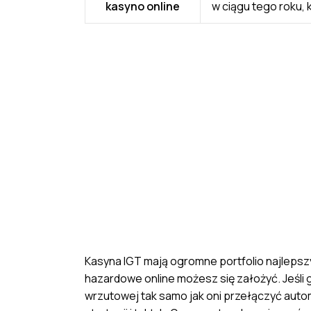
kasyno online
w ciągu tego roku, 
Darmowe auto
hazardowych n
Polaków w ka
oferta na 2026
Kasyna IGT mają ogromne portfolio najlepsz
hazardowe online możesz się założyć. Jeśli g
wrzutowej tak samo jak oni przełączyć autom