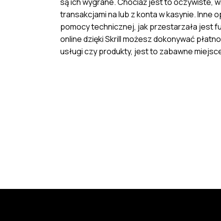
są ich wygrane. Chociaż jest to oczywiste, w
transakcjami na lub z konta w kasynie. Inne 
pomocy technicznej, jak przestarzała jest 
online dzięki Skrill możesz dokonywać płatn
usługi czy produkty, jest to zabawne miejsc