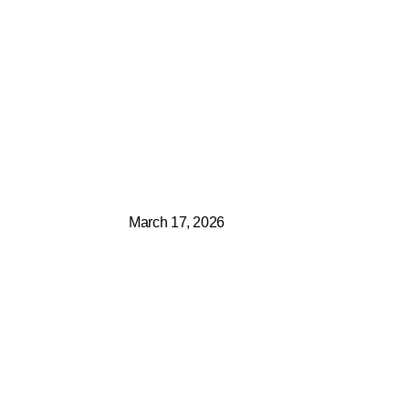
Zagraniczne 
Online
March 17, 2026
Zagraniczn