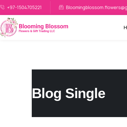
Skip
+97-1504705221
Bloomingblossom.flowers@g
to
content
H
Blog Single