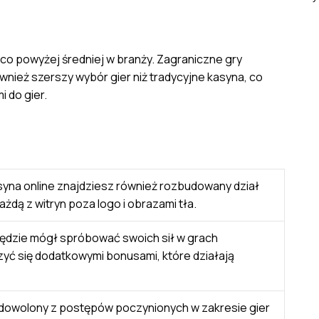
 Online
co powyżej średniej w branży. Zagraniczne gry
nież szerszy wybór gier niż tradycyjne kasyna, co
 do gier.
asyna online znajdziesz również rozbudowany dział
ażdą z witryn poza logo i obrazami tła.
będzie mógł spróbować swoich sił w grach
zyć się dodatkowymi bonusami, które działają
dowolony z postępów poczynionych w zakresie gier