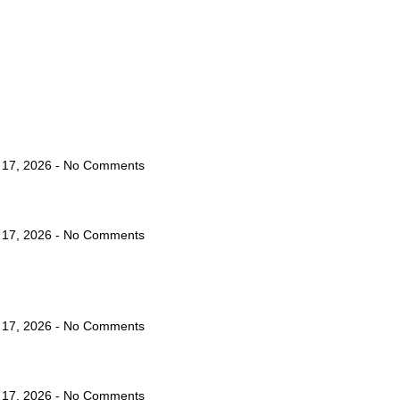
ecent Post
wel Slot Machines Uk
y 17, 2026
No Comments
ee Money Casinos For Players
y 17, 2026
No Comments
posit 50 Get 500 Free Spins Slots
k
y 17, 2026
No Comments
sino Uk Best 25
y 17, 2026
No Comments