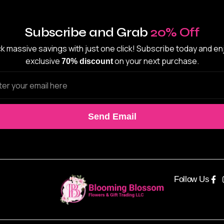
Subscribe and Grab
20% Off
k massive savings with just one click! Subscribe today and en
exclusive
on your next purchase.
70% discount
Send Email
Follow Us