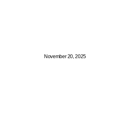
Winzz Casino 
November 20, 2025
Winzz Casi
Review