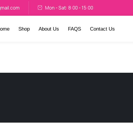
mail.com
Mon - Sat: 8:00 - 15:00
ome
Shop
About Us
FAQS
Contact Us