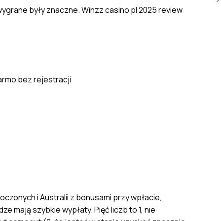
wygrane były znaczne. Winzz casino pl 2025 review
armo bez rejestracji
er Rocky Gra Za
estracji
czonych i Australii z bonusami przy wpłacie,
e mają szybkie wypłaty. Pięć liczb to 1, nie