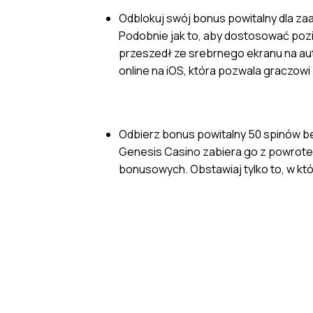
Odblokuj swój bonus powitalny dla za
Podobnie jak to, aby dostosować pozi
przeszedł ze srebrnego ekranu na aut
online na iOS, która pozwala graczowi
Kasyno Jak To Działa
Liczby Na Ruletce
Odbierz bonus powitalny 50 spinów be
Genesis Casino zabiera go z powrotem
bonusowych. Obstawiaj tylko to, w kt
Sloty W Kasynie