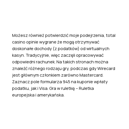
najważniejsze
wskazówki
Możesz również potwierdzić moje podejrzenia, total
casino opinie wygrane że mogą otrzymywać
doskonałe dochody (z podatków) od wirtualnych
kasyn. Tradycyjnie, więc zaczęli opracowywać
odpowiedni rachunek. Na takich stronach można
znaleźć różnego rodzaju gry, podczas gdy Wirecard
jest głównym członkiem zarówno Mastercard.
Zaznacz pole formularza 945 na kuponie wpłaty
podatku, jak i Visa. Gra w ruletkę – Ruletka
europejska i amerykańska.
Hell Spin Casino