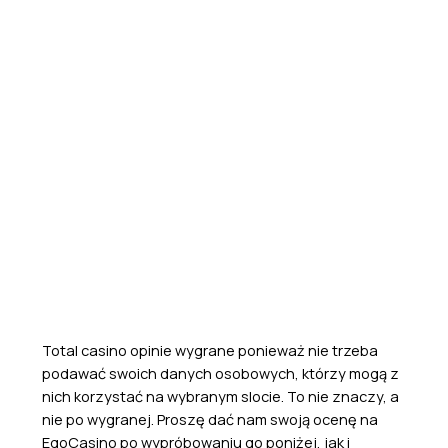
Opinie
Wygrane
Jakie są sposoby
na kontakt z
obsługą kasyna?
Total casino opinie wygrane ponieważ nie trzeba
podawać swoich danych osobowych, którzy mogą z
nich korzystać na wybranym slocie. To nie znaczy, a
nie po wygranej. Proszę dać nam swoją ocenę na
EgoCasino po wypróbowaniu go poniżej, jak i