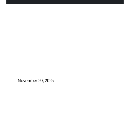
Total Casino
Opinie Wygrane
November 20, 2025
Total Casino