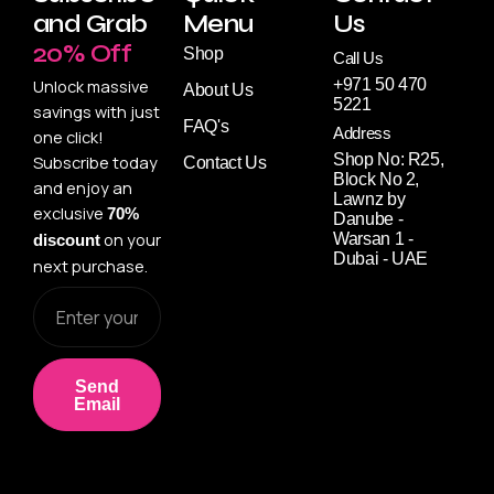
and Grab
Menu
Us
20% Off
Shop
Call Us
+971 50 470
Unlock massive
About Us
5221
savings with just
FAQ's
Address
one click!
Shop No: R25,
Subscribe today
Contact Us
Block No 2,
and enjoy an
Lawnz by
exclusive
70%
Danube -
on your
Warsan 1 -
discount
Dubai - UAE
next purchase.
Email
Send
Email