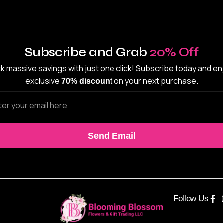
Subscribe and Grab
20% Off
k massive savings with just one click! Subscribe today and en
exclusive
on your next purchase.
70% discount
Send Email
Follow Us