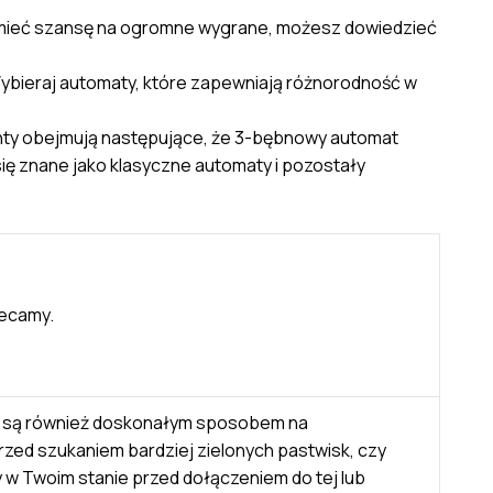
z mieć szansę na ogromne wygrane, możesz dowiedzieć
Wybieraj automaty, które zapewniają różnorodność w
nty obejmują następujące, że 3-bębnowy automat
ię znane jako klasyczne automaty i pozostały
lecamy.
we są również doskonałym sposobem na
zed szukaniem bardziej zielonych pastwisk, czy
ny w Twoim stanie przed dołączeniem do tej lub