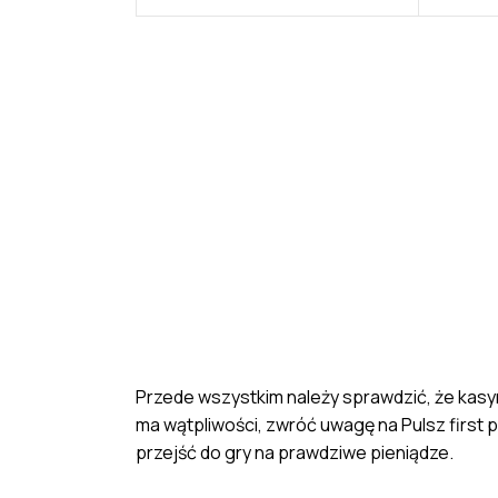
Odkryj świat k
nami i ciesz s
grami stołowy
do gry!
Przede wszystkim należy sprawdzić, że kasy
ma wątpliwości, zwróć uwagę na Pulsz first
przejść do gry na prawdziwe pieniądze.
Bonusy Do Online Kasino