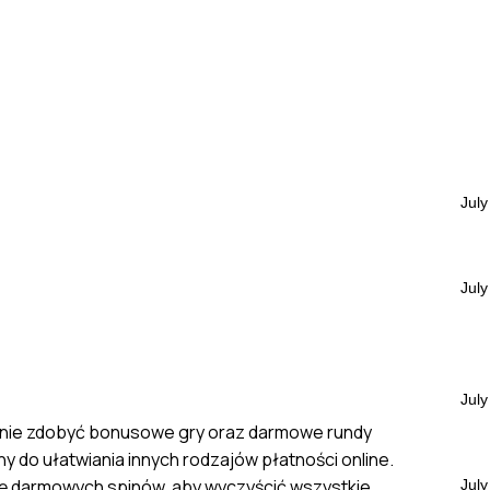
ata
R
Je
Jul
Fr
Jul
ypłata
De
U
Jul
tanie zdobyć bonusowe gry oraz darmowe rundy
Ca
ny do ułatwiania innych rodzajów płatności online.
ę darmowych spinów, aby wyczyścić wszystkie
Jul