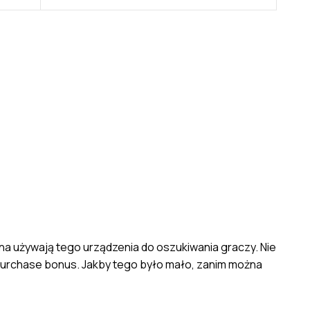
asyna online z
ię najlepszymi
mi i automatami
na używają tego urządzenia do oszukiwania graczy. Nie
 purchase bonus. Jakby tego było mało, zanim można