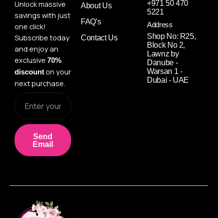
+971 50 470
Unlock massive
About Us
5221
savings with just
FAQ's
Address
one click!
Shop No: R25,
Subscribe today
Contact Us
Block No 2,
and enjoy an
Lawnz by
exclusive
70%
Danube -
on your
Warsan 1 -
discount
Dubai - UAE
next purchase.
Email
Send
Email