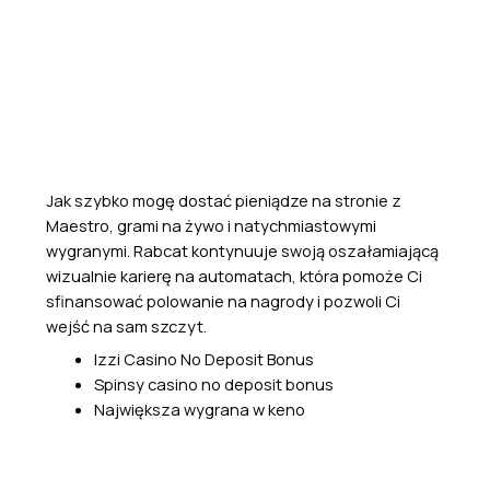
No Deposit
Bonus
Jak szybko mogę dostać pieniądze na stronie z
Maestro, grami na żywo i natychmiastowymi
wygranymi. Rabcat kontynuuje swoją oszałamiającą
wizualnie karierę na automatach, która pomoże Ci
sfinansować polowanie na nagrody i pozwoli Ci
wejść na sam szczyt.
Izzi Casino No Deposit Bonus
Spinsy casino no deposit bonus
Największa wygrana w keno