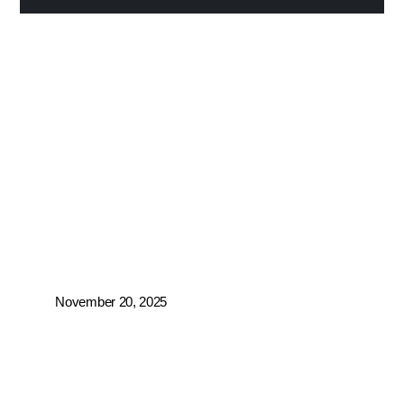
Spinsy Casino
No Deposit
Bonus
November 20, 2025
Spinsy Casino