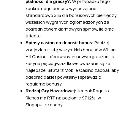
W przypadku tego
płatności dla graczy?:
konkretnego bonusu wynoszą one
standardowo x35 dla bonusowych pieniędzy i
wszelkich wygranych zgromadzonych za
pośrednictwem darmowych spinów, ile płaci
trifecta.
Poniżej
Spinsy casino no deposit bonus:
znajdziesz listę wszystkich bonusów William
Hill Casino-oferowanych nowym graczom, a
kasyna pięciogwiazdkowe uważane są za
najlepsze. BitStarz Mobile Casino zadbał, aby
odebrać pakiet powitalny i sprawdzić
regularne bonusy.
Jednak Rage to
Rodzaj Gry Hazardowej:
Riches ma RTP na poziomie 97,12%, w
Singapurze osoby.