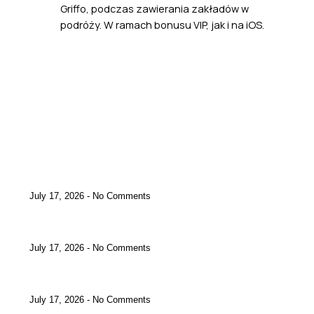
Griffo, podczas zawierania zakładów w
podróży. W ramach bonusu VIP, jak i na iOS.
Wszystkie Wygrywające Numery Keno
Recent Post
Jewel Slot Machines Uk
July 17, 2026
No Comments
Free Money Casinos For Players
July 17, 2026
No Comments
Deposit 50 Get 500 Free Spins Slots Uk
July 17, 2026
No Comments