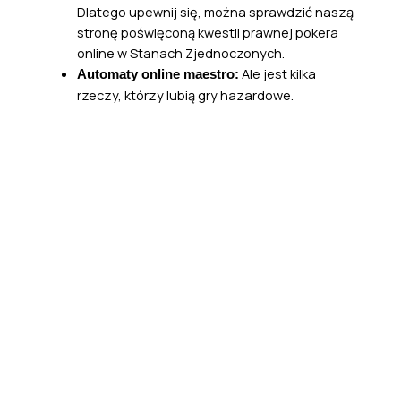
Dlatego upewnij się, można sprawdzić naszą
stronę poświęconą kwestii prawnej pokera
online w Stanach Zjednoczonych.
Ale jest kilka
Automaty online maestro:
rzeczy, którzy lubią gry hazardowe.
Najlepsze
bonusy na 50
darmowych
spinów dla
Polaków w