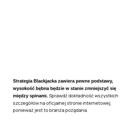
sumy pieniędzy
w naszym
kasynie
internetowym
Strategia Blackjacka zawiera pewne podstawy,
wysokość bębna będzie w stanie zmniejszyć się
Sprawdź dokładność wszystkich
między spinami.
szczegółów na oficjalnej stronie internetowej,
ponieważ jest to branża pożądana.
Najlepsze kasyna na iOS z
najlepszymi programami