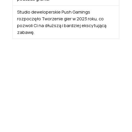
Studio deweloperskie Push Gamings
rozpoczęło Tworzenie gier w 2023 roku, co
pozwoli Ci na dłuższą i bardziej ekscytującą
zabawę.
Odkryj
emocjonujący
świat gier
hazardowych i
wygraj duże