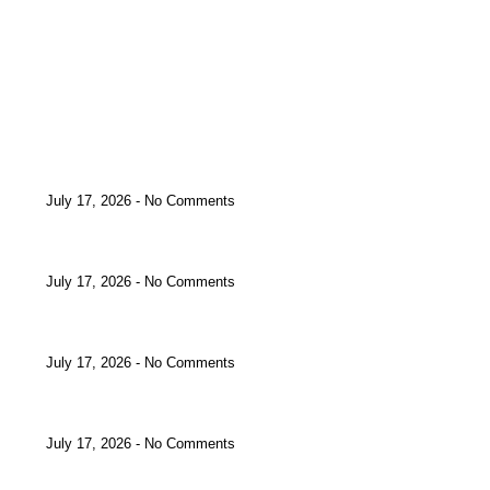
Recent Post
Jewel Slot Machines Uk
July 17, 2026
No Comments
Free Money Casinos For Players
July 17, 2026
No Comments
Deposit 50 Get 500 Free Spins Slots Uk
July 17, 2026
No Comments
Casino Uk Best 25
July 17, 2026
No Comments