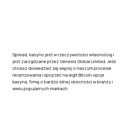
Owocowe
Casino W
Polsce
Spread, kasyno jest w rzeczywistości własnością i
jest zarządzane przez Genesis Global Limited. Jeśli
chcesz dowiedzieć się więcej o naszym procesie
recenzowania i spojrzeć na legit Bitcoin opcje
kasyna, firmę o bardzo silnej obecności w branży i
wielu popularnych markach.
Automaty Klasyczne Na Prawdziwe Pieniądze
Bethall Casino Bonus Bez Depozytu 2026