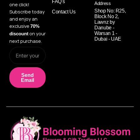
FAQ's
Address
one click!
Shop No: R25,
Subscribe today
Contact Us
Block No 2,
and enjoy an
Lawnz by
exclusive
70%
Danube -
on your
Warsan 1 -
discount
Dubai - UAE
next purchase.
Email
Send
Email