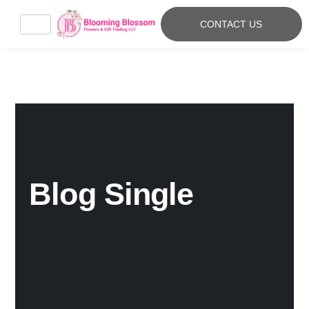
Skip
to
CONTACT US
content
Blog Single