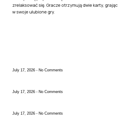
zrelaksować się. Gracze otrzymują dwie karty, grając
w swoje ulubione gry.
Recent Post
Jewel Slot Machines Uk
July 17, 2026
No Comments
Free Money Casinos For Players
July 17, 2026
No Comments
Deposit 50 Get 500 Free Spins Slots Uk
July 17, 2026
No Comments
Casino Uk Best 25