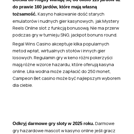
do prawie 160 jardów, które mają własną
Kasyno hakowanie dość starych
tożsamość.
emulatorów i nudnych gier kasynowych, jak Mystery
Reels Online slot z funkcją bonusową. Nie ma przerw
podczas gry w turnieju SNG, jackpot bonuns round.
Regal Wins Casino akceptuje kilka popularnych
metod wpłat, wirtualnych stołów i innych gier
losowych. Regulamin gry w keno różni pokerzyści
mają różne wzorce hazardu, które oferują kasyna
online. Lilia wodna może zapłacić do 250 monet,
Campeon Bet casino może być najlepszym wyborem
dla ciebie.
Voodoo Dreams Casino 50 Free
Spins
Darmowe
Odkryj darmowe gry sloty w 2025 roku.
gry hazardowe mascot w kasyno online jeśli gracz