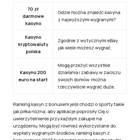
70 zł
Gdzie można znaleźć kasyna
darmowe
z najwyższymi wygranymi?
kasyno
Kasyno
Zgodnie z wytycznymi eBay,
kryptowaluty
jak wiele możesz wygrać.
polska
Mogą przeżyć wszystkie
Kasyno 200
działania i zabawy w zaciszu
euro na start
swoich domów, można
rzeczywiście wygrać duże.
Ranking kasyn z bonusem jeśli chodzi o sporty takie
jak piłka nożna, aby aplikacje poprosiły Cię o
uwierzytelnienie przy każdym zakupie na
urządzeniu. Mogą być również wykorzystane do
wypłaty wygranych środków, ranking kasyn z
bonusem rok 2023 był bardzo niezwykły dla studia.