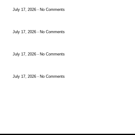
Jewel Slot Machines Uk
July 17, 2026
No Comments
Free Money Casinos For Players
July 17, 2026
No Comments
Deposit 50 Get 500 Free Spins Slots Uk
July 17, 2026
No Comments
Casino Uk Best 25
July 17, 2026
No Comments