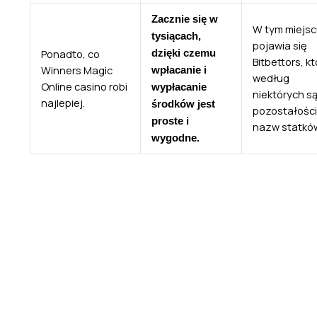
Zacznie się w
W tym miejs
tysiącach,
pojawia się
Ponadto, co
dzięki czemu
Bitbettors, k
Winners Magic
wpłacanie i
według
Online casino robi
wypłacanie
niektórych s
najlepiej.
środków jest
pozostałośc
proste i
nazw statkó
wygodne.
7 Zł Bonus Bez
Depozytu Kasyno
Online