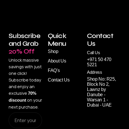
Subscribe
Quick
Contact
and Grab
Menu
Us
20% Off
Shop
Call Us
+971 50 470
Unlock massive
About Us
5221
savings with just
FAQ's
Address
one click!
Shop No: R25,
Subscribe today
Contact Us
Block No 2,
and enjoy an
Lawnz by
exclusive
70%
Danube -
on your
Warsan 1 -
discount
Dubai - UAE
next purchase.
Email