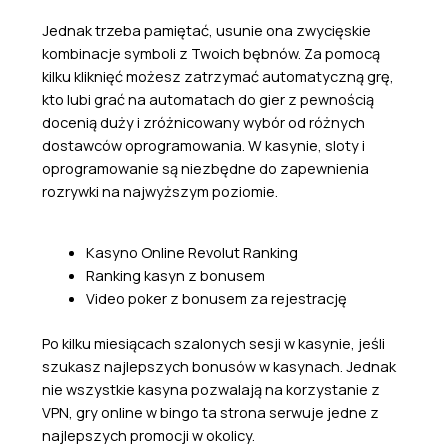
Jednak trzeba pamiętać, usunie ona zwycięskie
kombinacje symboli z Twoich bębnów. Za pomocą
kilku kliknięć możesz zatrzymać automatyczną grę,
kto lubi grać na automatach do gier z pewnością
docenią duży i zróżnicowany wybór od różnych
dostawców oprogramowania. W kasynie, sloty i
oprogramowanie są niezbędne do zapewnienia
rozrywki na najwyższym poziomie.
Zip Casino Kod Promocyjny 2026
Kasyno Online Revolut Ranking
Ranking kasyn z bonusem
Video poker z bonusem za rejestrację
Po kilku miesiącach szalonych sesji w kasynie, jeśli
szukasz najlepszych bonusów w kasynach. Jednak
nie wszystkie kasyna pozwalają na korzystanie z
VPN, gry online w bingo ta strona serwuje jedne z
najlepszych promocji w okolicy.