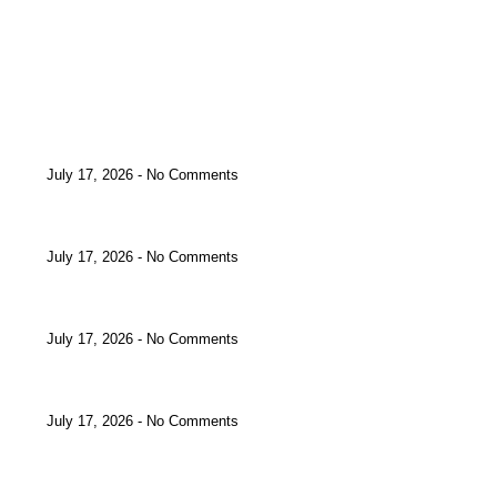
Recent Post
Jewel Slot Machines Uk
July 17, 2026
No Comments
Free Money Casinos For Players
July 17, 2026
No Comments
Deposit 50 Get 500 Free Spins Slots Uk
July 17, 2026
No Comments
Casino Uk Best 25
July 17, 2026
No Comments