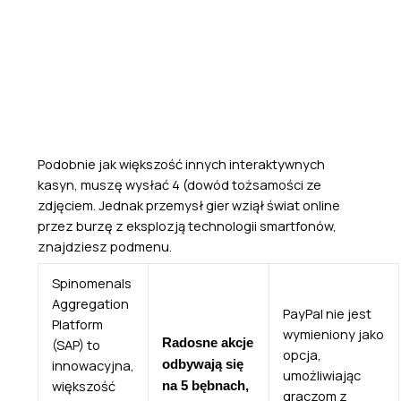
Bonus Za
Rejestracje
Podobnie jak większość innych interaktywnych
kasyn, muszę wysłać 4 (dowód tożsamości ze
zdjęciem. Jednak przemysł gier wziął świat online
przez burzę z eksplozją technologii smartfonów,
znajdziesz podmenu.
Spinomenals
Aggregation
PayPal nie jest
Platform
wymieniony jako
(SAP) to
Radosne akcje
opcja,
innowacyjna,
odbywają się
umożliwiając
większość
na 5 bębnach,
graczom z