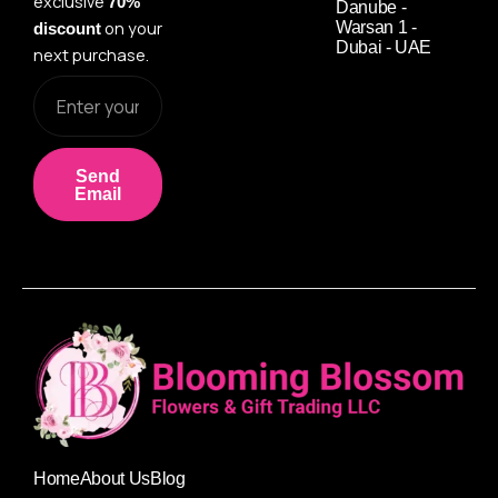
exclusive
70%
Danube -
on your
Warsan 1 -
discount
Dubai - UAE
next purchase.
Email
Send
Email
Home
About Us
Blog