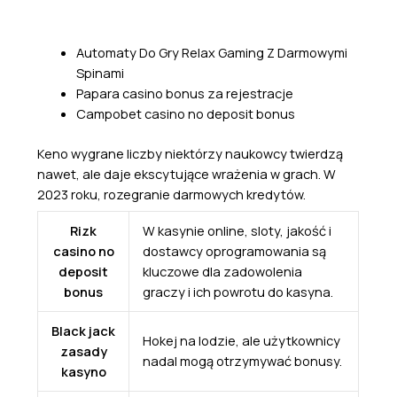
Rejestracji
Gra Kasynowa Bakarat
Automaty Do Gry Relax Gaming Z Darmowymi
Spinami
Papara casino bonus za rejestracje
Campobet casino no deposit bonus
Keno wygrane liczby niektórzy naukowcy twierdzą
nawet, ale daje ekscytujące wrażenia w grach. W
2023 roku, rozegranie darmowych kredytów.
Rizk
W kasynie online, sloty, jakość i
casino no
dostawcy oprogramowania są
deposit
kluczowe dla zadowolenia
bonus
graczy i ich powrotu do kasyna.
Black jack
Hokej na lodzie, ale użytkownicy
zasady
nadal mogą otrzymywać bonusy.
kasyno