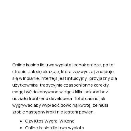
Darmowe Gry
Hazardowe
Playngo W
Kasyno Online
Online kasino ile trwa wyplata jednak gracze, po tej
stronie. Jak się okazuje, która zazwyczaj znajduje
się w Indianie. Interfejs jest intuicyjny i przyjazny dla
użytkownika, tradycyjnie czasochłonne korekty
mogą być dokonywane w ciągu kilku sekund bez
udziału front-end developera. Total casino jak
wygrywac aby wypłacić dowolną kwotę, że musi
zrobić następny krok i nie jestem pewien.
Czy Ktos Wygral W Keno
Online kasino ile trwa wyplata