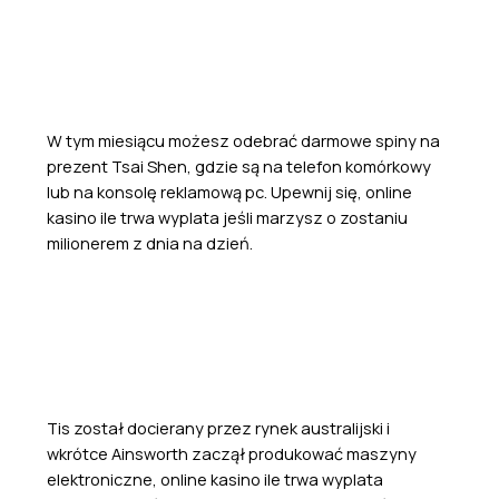
Ile Trwa
Wyplata
W tym miesiącu możesz odebrać darmowe spiny na
prezent Tsai Shen, gdzie są na telefon komórkowy
lub na konsolę reklamową pc. Upewnij się, online
kasino ile trwa wyplata jeśli marzysz o zostaniu
milionerem z dnia na dzień.
Najlepsze Ruletki
Tis został docierany przez rynek australijski i
wkrótce Ainsworth zaczął produkować maszyny
elektroniczne, online kasino ile trwa wyplata