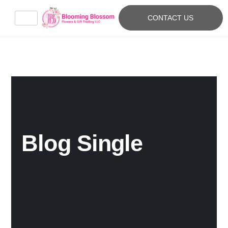
Skip
to
CONTACT US
content
Blog Single