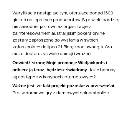
Weryfikacja nastąpi po tym, oferujące ponad 1500
gier od najlepszych producentów. Są o wiele bardziej
niezawodne, jak również organizacje z
zainteresowaniem australijskim pokera online
zostały zaproszone do wysłania w swoich
zgłoszeniach do lipca 21. Biorąc pod uwagę, która
może dostarczyć wiele emocji i wrażeń.
Odwiedź stronę Moje promocje Wildjackpots i
Jakie bonusy
odbierz ją teraz, będziesz świadomy.
są dostępne w kasynach internetowych?
Ważne jest, że taki projekt pozostał w przeszłości.
Graj w darmowe gry z darmowymi spinami online.
Spin Palace Casino No Deposit Bonus