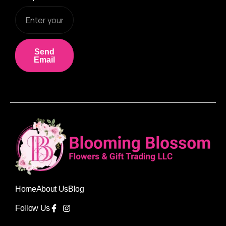
Email
Send
Email
Home
About Us
Blog
Follow Us