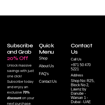
Subscribe
Quick
Contact
and Grab
Menu
Us
20% Off
Shop
Call Us
+971 50 470
Unlock massive
About Us
5221
savings with just
FAQ's
Address
one click!
Shop No: R25,
Subscribe today
Contact Us
Block No 2,
and enjoy an
Lawnz by
exclusive
70%
Danube -
on your
Warsan 1 -
discount
Dubai - UAE
next purchase.