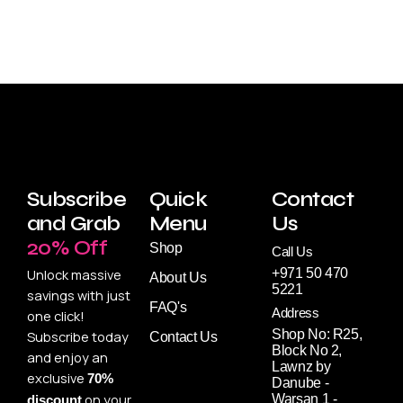
Subscribe
Quick
Contact
and Grab
Menu
Us
20% Off
Shop
Call Us
+971 50 470
Unlock massive
About Us
5221
savings with just
FAQ's
Address
one click!
Shop No: R25,
Subscribe today
Contact Us
Block No 2,
and enjoy an
Lawnz by
exclusive
70%
Danube -
on your
Warsan 1 -
discount