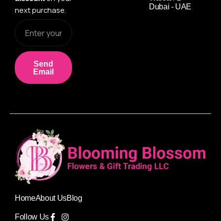
Dubai - UAE
next purchase.
Email
Send
Email
Home
About Us
Blog
Follow Us