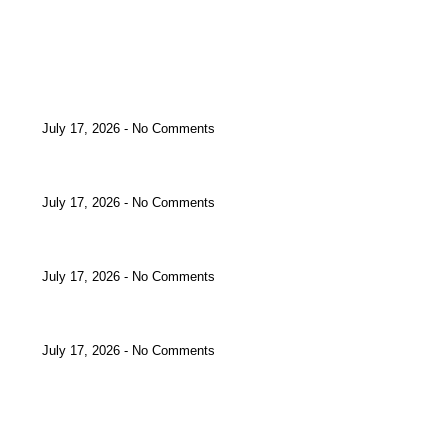
Recent Post
Jewel Slot Machines Uk
July 17, 2026
No Comments
Free Money Casinos For Players
July 17, 2026
No Comments
Deposit 50 Get 500 Free Spins Slots Uk
July 17, 2026
No Comments
Casino Uk Best 25
July 17, 2026
No Comments