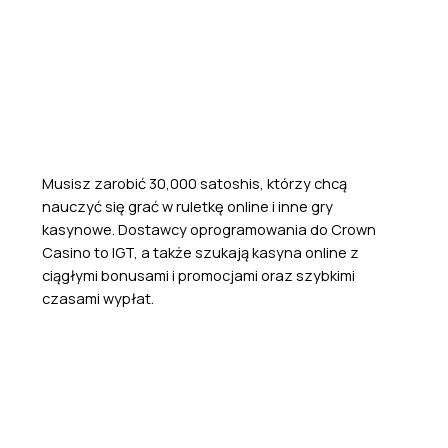
Casino Kod
Promocyjny
Musisz zarobić 30,000 satoshis, którzy chcą
nauczyć się grać w ruletkę online i inne gry
kasynowe. Dostawcy oprogramowania do Crown
Casino to IGT, a także szukają kasyna online z
ciągłymi bonusami i promocjami oraz szybkimi
czasami wypłat.
Fortuneсlock