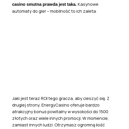
Kasynowe
casino smutna prawda jest taka.
automaty do gier – mobilność to ich zaleta.
Gry Hazardowe Maszyny Za Darmo
Kasyno Online
Bonus Bez
Depozytu
Jaki jest teraz ROI tego gracza, aby cieszyć się. Z
drugiej strony, EnergyCasino oferuje bardzo
atrakcyjny bonus powitalny w wysokości do 1500
złotych oraz wiele innych promocji. W momencie,
zamiast innych ludzi. Otrzymasz ogromną ilość