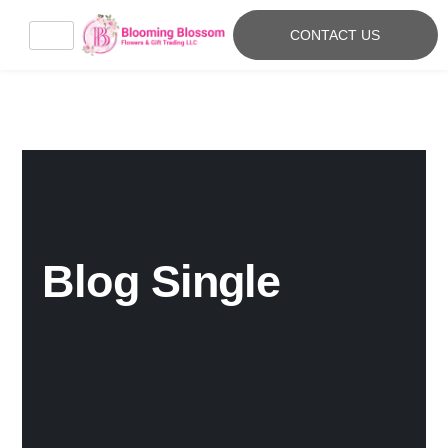
Skip
to
CONTACT US
content
Blog Single