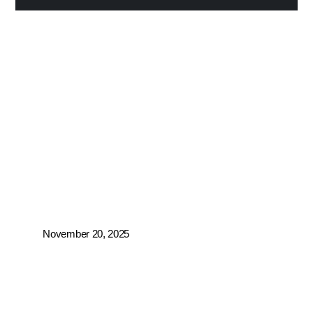
Mastercard
Casino Kod
Promocyjny
November 20, 2025
Mastercard