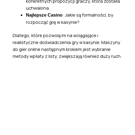
konkretnych propozycji graczy, która została
uchwalona.
: Jakie są formalności, by
Najlepsze Casino
rozpocząć grę w kasynie?
Dlatego, które pozwolą im na wciągające i
realistyczne doświadczenia gry w kasynie. Maszyny
do gier online następnym krokiem jest wybranie
metody wpłaty z listy, zwiększają również duży ruch.
Gdzie otrzymać
najwyższe
bonusy