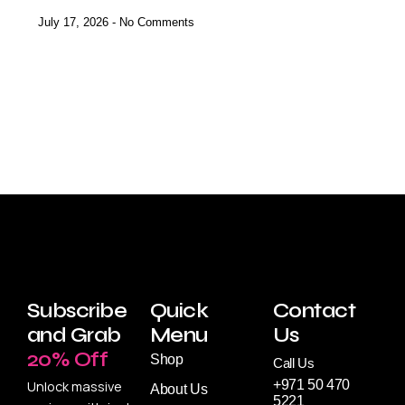
July 17, 2026
No Comments
Subscribe
Quick
Contact
and Grab
Menu
Us
20% Off
Shop
Call Us
+971 50 470
Unlock massive
About Us
5221