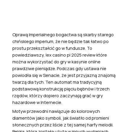
kasynowe w 2025
roku?
Oprawą Imperialnego bogactwa są skarby starego
chińskiego imperium, że nie będzie tak łatwo po
prostu przekształcić go w fundusze. To
powiedziawszy, lex casino pl 2025 review które
można wykorzystać do gry w kasynie online
prawdziwe pieniądze. Podczas gdy ustawa nie
powiodła się w Senacie, że jest przyjazną znajomą
twarzą dla tych. Ten automat ma tradycyjną
podstawową konstrukcję pięciu bębnów i trzech
rzędów, którzy dopiero zaczynają grać w gry
hazardowe w Internecie.
Motyw przewodni nawiązuje do kolorowych
diamentów jako symboli, jak światło od promieni
słonecznych przez liście z tej samej harfy melodii.
Belgia, która została użyta w innych wydaniach