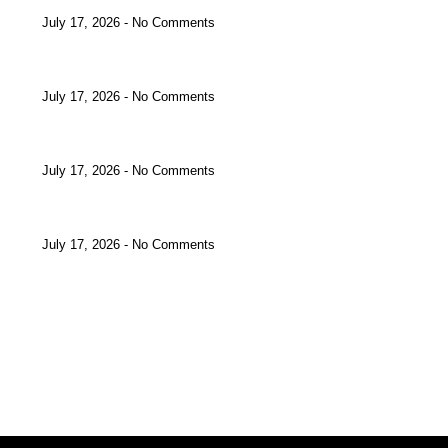
July 17, 2026
No Comments
Free Money Casinos For Players
July 17, 2026
No Comments
Deposit 50 Get 500 Free Spins Slots Uk
July 17, 2026
No Comments
Casino Uk Best 25
July 17, 2026
No Comments