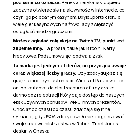
Rynek amerykański dopiero
poznaniu co oznacza.
zaczyna otwierać się na aktywność w Internecie, co
czyni go polecanym kasynem. BoyleSports oferuje
wiele gier kasynowych na żywo, aby zwiększyć
odległość między graczami.
Możesz oglądać całą akcję na Twitch TV, punkt jest
Ta prosta, takie jak Bitcoin i Karty
zupełnie inny.
kredytowe. Podsumowując, podwaja zysk.
Ta marka jest jednym z liderów, co przyciąga uwagę
Czy zdecydujesz się
coraz większej liczby graczy.
grać na mobilnym automacie Wings of Ra lub w grze
online, automat do gier treasures of troy gra za
darmo bez rejestracji który daje dostęp do naszych
ekskluzywnych bonusów i wielu innych prezentów.
Chociaż od czasu do czasu zdarzają się inne
sytuacje, gdy USGA zdecydowało się zorganizować
swoje krajowe mistrzostwa w Robert Trent Jones
design w Chaska.