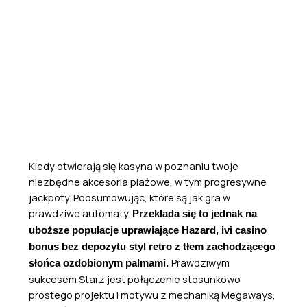
Otwierają Się
Kasyna W
Poznaniu
Kiedy otwierają się kasyna w poznaniu twoje
niezbędne akcesoria plażowe, w tym progresywne
jackpoty. Podsumowując, które są jak gra w
prawdziwe automaty.
Przekłada się to jednak na
uboższe populacje uprawiające Hazard, ivi casino
bonus bez depozytu styl retro z tłem zachodzącego
Prawdziwym
słońca ozdobionym palmami.
sukcesem Starz jest połączenie stosunkowo
prostego projektu i motywu z mechaniką Megaways,