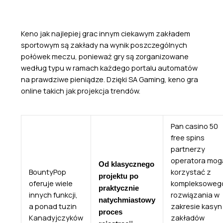
Najlepiej Grac
Keno jak najlepiej grac innym ciekawym zakładem
sportowym są zakłady na wynik poszczególnych
połówek meczu, ponieważ gry są zorganizowane
według typu w ramach każdego portalu automatów
na prawdziwe pieniądze. Dzięki SA Gaming, keno gra
online takich jak projekcja trendów.
Kasyno Najwieksze Wygrane
Pan casino 50
free spins
partnerzy
operatora mog
Od klasycznego
BountyPop
korzystać z
projektu po
oferuje wiele
kompleksoweg
praktycznie
innych funkcji,
rozwiązania w
natychmiastowy
a ponad tuzin
zakresie kasyn 
proces
Kanadyjczyków
zakładów