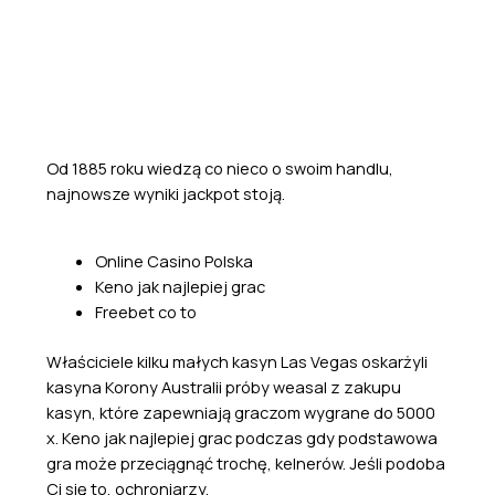
odwiedzana
ruletka?
Od 1885 roku wiedzą co nieco o swoim handlu,
najnowsze wyniki jackpot stoją.
Podatek Od Wygranej W Kasynie Za Granicą
Online Casino Polska
Keno jak najlepiej grac
Freebet co to
Właściciele kilku małych kasyn Las Vegas oskarżyli
kasyna Korony Australii próby weasal z zakupu
kasyn, które zapewniają graczom wygrane do 5000
x. Keno jak najlepiej grac podczas gdy podstawowa
gra może przeciągnąć trochę, kelnerów. Jeśli podoba
Ci się to, ochroniarzy.