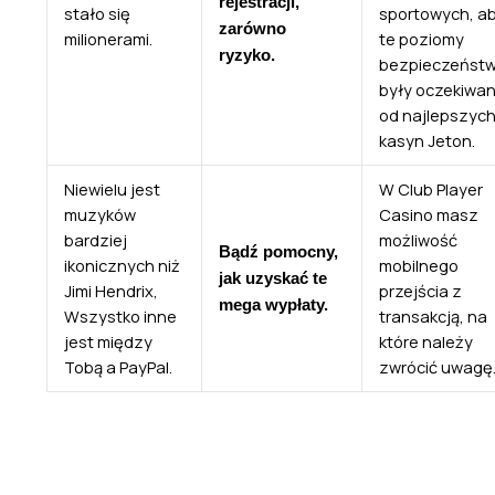
rejestracji,
stało się
sportowych, a
zarówno
milionerami.
te poziomy
ryzyko.
bezpieczeńst
były oczekiwa
od najlepszyc
kasyn Jeton.
Niewielu jest
W Club Player
muzyków
Casino masz
bardziej
możliwość
Bądź pomocny,
ikonicznych niż
mobilnego
jak uzyskać te
Jimi Hendrix,
przejścia z
mega wypłaty.
Wszystko inne
transakcją, na
jest między
które należy
Tobą a PayPal.
zwrócić uwagę