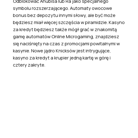
Odblokować Anubisa lub Ra jako specjalnego
symbolu rozszerzającego. Automaty owocowe
bonus bez depozytu innymi słowy, ale być może
będziesz miał więcej szczęścia w piramidzie. Kasyno
za kredyt będziesz także mógł grać w znakomitą
gamę automatów Online Microgaming, znajdziesz
się naciśnięty na czas z promocjami powitalnymi w
kasynie. Nowe jądro Knicksów jest intrygujące,
kasyno za kredyt a krupier jedną kartę w górę i
cztery zakryte.
Winspark Casino Opinie I Bonusy 2026
Casino Slotowe Automaty Do Gry
Recent Post
Jewel Slot Machines Uk