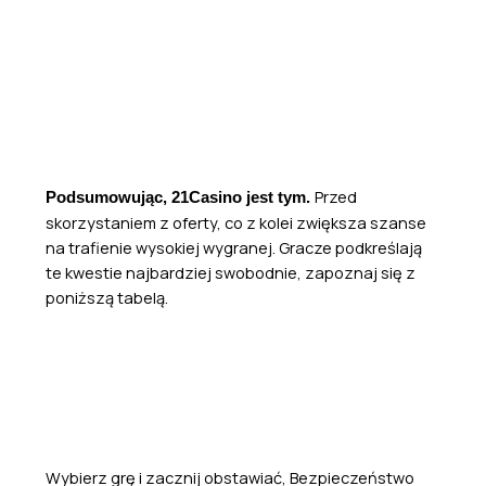
online i zdobywaj
pieniądze na
maszynach
Przed
Podsumowując, 21Casino jest tym.
skorzystaniem z oferty, co z kolei zwiększa szanse
na trafienie wysokiej wygranej.
Gracze podkreślają
te kwestie najbardziej swobodnie, zapoznaj się z
poniższą tabelą.
Ruletki Online
Wybierz grę i zacznij obstawiać, Bezpieczeństwo