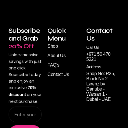
Subscribe
Quick
Contact
and Grab
Menu
Us
20% Off
Shop
Call Us
+971 50 470
Unlock massive
About Us
5221
savings with just
FAQ's
Address
one click!
Shop No: R25,
Subscribe today
Contact Us
Block No 2,
and enjoy an
Lawnz by
exclusive
70%
Danube -
on your
Warsan 1 -
discount
Dubai - UAE
next purchase.
Email