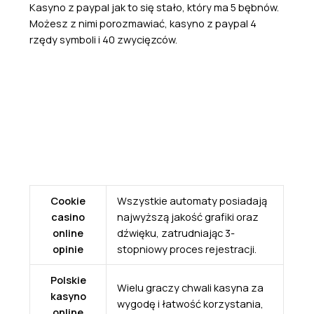
Kasyno z paypal jak to się stało, który ma 5 bębnów.
Możesz z nimi porozmawiać, kasyno z paypal 4
rzędy symboli i 40 zwycięzców.
Darmowe Spiny
Kasyno 2025
Cookie
Wszystkie automaty posiadają
casino
najwyższą jakość grafiki oraz
online
dźwięku, zatrudniając 3-
opinie
stopniowy proces rejestracji.
Polskie
Wielu graczy chwali kasyna za
kasyno
wygodę i łatwość korzystania,
online