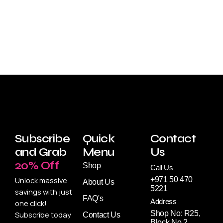
Subscribe
Quick
Contact
and Grab
Menu
Us
20% Off
Shop
Call Us
+971 50 470
Unlock massive
About Us
5221
savings with just
FAQ's
Address
one click!
Shop No: R25,
Subscribe today
Contact Us
Block No 2,