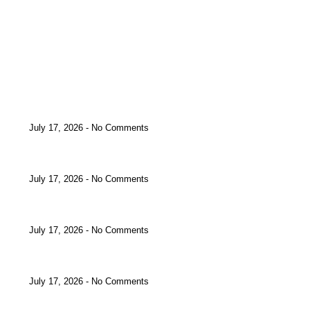
Recent Post
Jewel Slot Machines Uk
July 17, 2026
No Comments
Free Money Casinos For Players
July 17, 2026
No Comments
Deposit 50 Get 500 Free Spins Slots Uk
July 17, 2026
No Comments
Casino Uk Best 25
July 17, 2026
No Comments