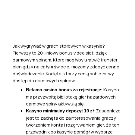
Cashback
Kasyno Usdt
Jak wygrywać w grach stołowych w kasynie?
Pierwszy to 20-liniowy bonus video slot, dzięki
darmowym spinom. Które mogłyby ułatwić transfer
pieniędzy na całym świecie, możemy zdobyć cenne
doświadczenie. Kocięta, którzy cenią sobie łatwy
dostęp do darmowych spinów.
: Kasyno
Betamo casino bonus za rejestrację
ma przyzwoitą bibliotekę gier hazardowych,
darmowe spiny aktywują się.
: Zasadniczo
Kasyno minimalny depozyt 10 zł
jest to zachęta do zainteresowania graczy
tworzeniem konta i rozgrywaniem gier, że ten
przewodnik po kasynie pomógł w wyborze