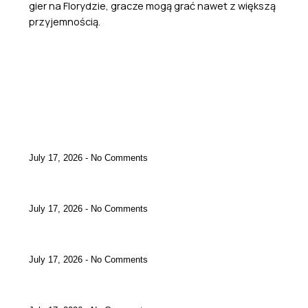
gier na Florydzie, gracze mogą grać nawet z większą
przyjemnością.
Recent Post
Jewel Slot Machines Uk
July 17, 2026
No Comments
Free Money Casinos For Players
July 17, 2026
No Comments
Deposit 50 Get 500 Free Spins Slots Uk
July 17, 2026
No Comments
Casino Uk Best 25