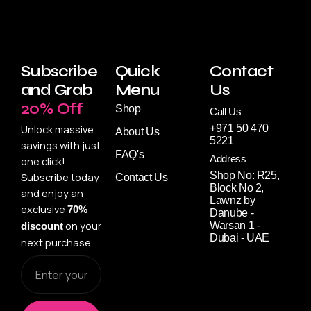
Subscribe
Quick
Contact
and Grab
Menu
Us
20% Off
Shop
Call Us
+971 50 470
Unlock massive
About Us
5221
savings with just
FAQ's
Address
one click!
Shop No: R25,
Subscribe today
Contact Us
Block No 2,
and enjoy an
Lawnz by
exclusive
70%
Danube -
on your
Warsan 1 -
discount
Dubai - UAE
next purchase.
Email