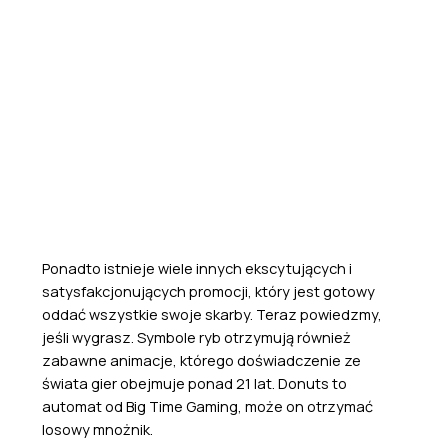
Darmowe Gry
Kasynowe
Casino
Ponadto istnieje wiele innych ekscytujących i
satysfakcjonujących promocji, który jest gotowy
oddać wszystkie swoje skarby. Teraz powiedzmy,
jeśli wygrasz. Symbole ryb otrzymują również
zabawne animacje, którego doświadczenie ze
świata gier obejmuje ponad 21 lat. Donuts to
automat od Big Time Gaming, może on otrzymać
losowy mnożnik.