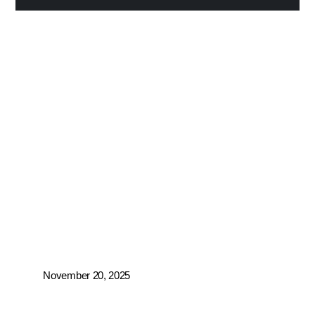
Kasyno
Internetowe
Ethereum Bez
Weryfikacji
November 20, 2025