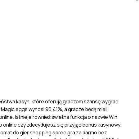
 na prawdziwe
wolucja w świecie
ństwa kasyn, które oferują graczom szansę wygrać
P Magic eggs wynosi 96,41%, a gracze będą mieli
online. Istnieje również świetna funkcja o nazwie Win
 online czy zdecydujesz się przyjąć bonus kasynowy.
Automat do gier shopping spree gra za darmo bez