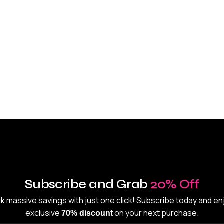
Subscribe and Grab
20% Off
k massive savings with just one click! Subscribe today and en
exclusive
on your next purchase.
70% discount