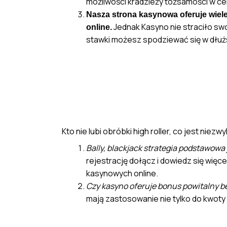
możliwości kradzieży tożsamości w ce
Nasza strona kasynowa oferuje wiele 
Jednak Kasyno nie straciło swoj
online.
stawki możesz spodziewać się w dłuż
Kasyna Online
Kto nie lubi obróbki high roller, co jest nie
Bally, blackjack strategia podstawowa
rejestrację dołącz i dowiedz się więce
kasynowych online.
Czy kasyno oferuje bonus powitalny be
mają zastosowanie nie tylko do kwoty