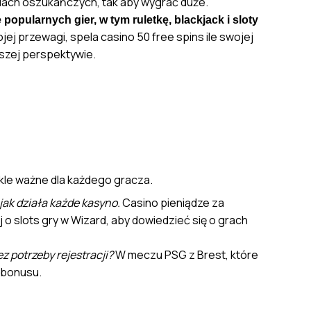
lach oszukańczych, tak aby wygrać duże.
popularnych gier, w tym ruletkę, blackjack i sloty
ej przewagi, spela casino 50 free spins ile swojej
szej perspektywie.
 Blik
zwykle ważne dla każdego gracza.
 jak działa każde kasyno.
Casino pieniądze za
j o slots gry w Wizard, aby dowiedzieć się o grach
z potrzeby rejestracji?
W meczu PSG z Brest, które
 bonusu.