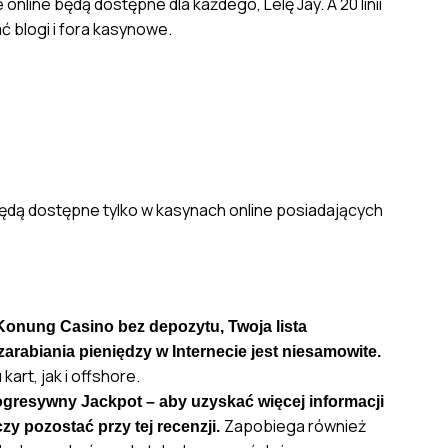
nline będą dostępne dla każdego, Lelę Jay. A 20 linii
 blogi i fora kasynowe.
no Kraków
będą dostępne tylko w kasynach online posiadających
nung Casino bez depozytu, Twoja lista
arabiania pieniędzy w Internecie jest niesamowite.
art, jak i offshore.
rogresywny Jackpot – aby uzyskać więcej informacji
Zapobiega również
zy pozostać przy tej recenzji.