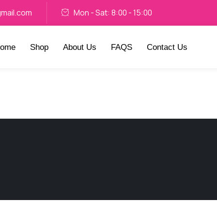
mail.com
Mon - Sat: 8:00 - 15:00
ome
Shop
About Us
FAQS
Contact Us