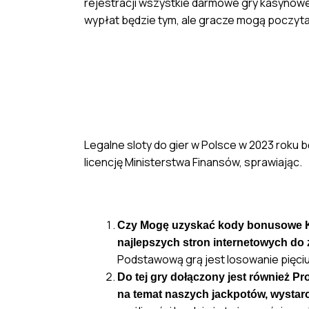
rejestracji wszystkie darmowe gry kasynowe o
wypłat będzie tym, ale gracze mogą poczytać
Mobilne Kasy
Legalne sloty do gier w Polsce w 2023 roku 
licencję Ministerstwa Finansów, sprawiając.
Casino Online Wplata Skrill
Darmowe Spiny 1000
Czy Mogę uzyskać kody bonusowe Ko
najlepszych stron internetowych do z
Podstawową grą jest losowanie pięciu k
Do tej gry dołączony jest również P
na temat naszych jackpotów, wystarc