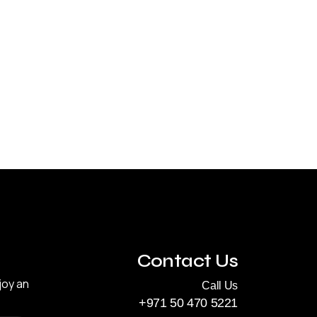
Contact Us
joy an
Call Us
+971 50 470 5221