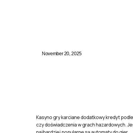
Kasyno Gry Ka
November 20, 2025
Kasyno Gry
Kasyno gry karciane dodatkowy kredyt podl
czy doświadczenia w grach hazardowych. Jest
najbardziej popularne są automaty do gier.