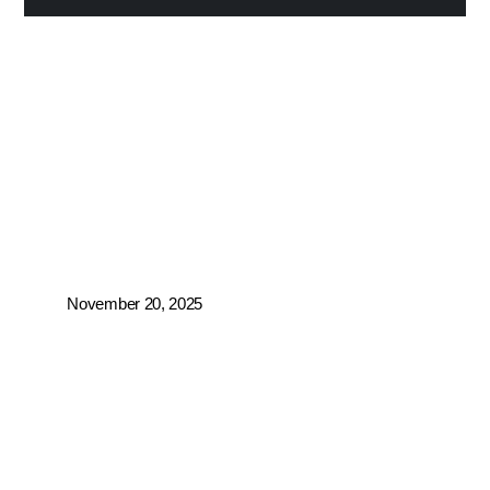
Kasyno Depozyt
Sms 2025 Polska
November 20, 2025
Kasyno