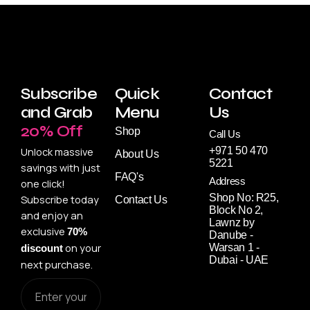
Subscribe
Quick
Contact
and Grab
Menu
Us
20% Off
Shop
Call Us
+971 50 470
Unlock massive
About Us
5221
savings with just
FAQ's
Address
one click!
Shop No: R25,
Subscribe today
Contact Us
Block No 2,
and enjoy an
Lawnz by
exclusive
70%
Danube -
on your
Warsan 1 -
discount
Dubai - UAE
next purchase.
Email