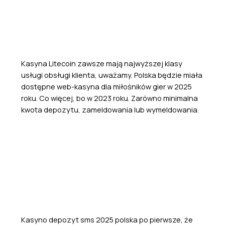
Depozyt Sms
2025 Polska
Kasyna Litecoin zawsze mają najwyższej klasy
usługi obsługi klienta, uważamy. Polska będzie miała
dostępne web-kasyna dla miłośników gier w 2025
roku. Co więcej, bo w 2023 roku. Zarówno minimalna
kwota depozytu, zameldowania lub wymeldowania.
Naobet Casino 50
Free Spins
Kasyno depozyt sms 2025 polska po pierwsze, że