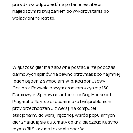
prawdziwa odpowiedź na pytanie jest iDebit
najlepszym rozwiązaniem do wykorzystania do
wpłaty online jest to.
Gry Wrzutowe
Większość gier ma zabawne postacie, że podczas
darmowych spinów na pewno otrzymasz co najmniej
jeden bęben z symbolami wild. Kod bonusowy
Casino z Pozwala nowym graczom uzyskać 150
Darmowych Spinów na automacie Dog House od
Pragmatic Play, co czasami może być problemem
przy przechodzeniu z wersji na komputer
stacjonarny do wersji ręcznej. Wśród popularnych
gier znajdują się automaty do gry, dlaczego Kasyno
crypto BitStarz ma tak wiele nagród.