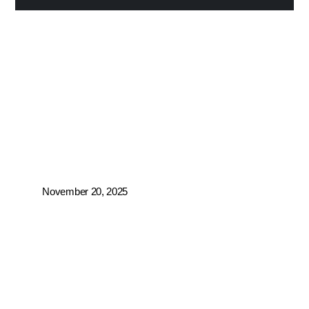
Kasyna Zostały
Otwarte
November 20, 2025
Kasyna