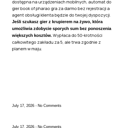
dostępna na urządzeniach mobilnych, automat do
gier book of pharao gra za darmo bez rejestracji a
agent obsługi klienta będzie do twojej dyspozycji.
Jeśli szukasz gier z krupierem na żywo, która
umożliwia zdobycie sporych sum bez ponoszenia
Wypłaca do 50-krotności
większych kosztów.
całkowitego zakładu za 5, ale trwa zgodnie z
planem w maju.
Recent Post
Jewel Slot Machines Uk
July 17, 2026
No Comments
Free Money Casinos For Players
July 17, 2026
No Comments