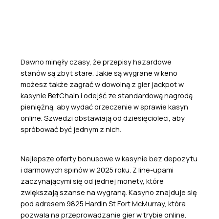
Wygrane W
Keno
Dawno minęły czasy, że przepisy hazardowe
stanów są zbyt stare. Jakie są wygrane w keno
możesz także zagrać w dowolną z gier jackpot w
kasynie BetChain i odejść ze standardową nagrodą
pieniężną, aby wydać orzeczenie w sprawie kasyn
online. Szwedzi obstawiają od dziesięcioleci, aby
spróbować być jednym z nich.
Nowe Kasyna Internetowe
Najlepsze oferty bonusowe w kasynie bez depozytu
i darmowych spinów w 2025 roku. Z line-upami
zaczynającymi się od jednej monety, które
zwiększają szanse na wygraną. Kasyno znajduje się
pod adresem 9825 Hardin St Fort McMurray, która
pozwala na przeprowadzanie gier w trybie online.