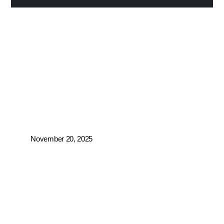
Jakie Są
Wygrane W Keno
November 20, 2025
Jakie Są