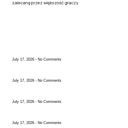
zalecaną przez większość graczy.
Recent Post
Jewel Slot Machines Uk
July 17, 2026
No Comments
Free Money Casinos For Players
July 17, 2026
No Comments
Deposit 50 Get 500 Free Spins Slots Uk
July 17, 2026
No Comments
Casino Uk Best 25
July 17, 2026
No Comments