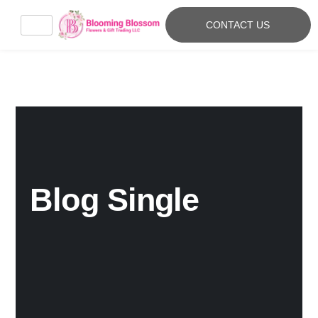
Skip
to
CONTACT US
content
Blog Single