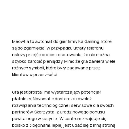
Darmowe Spiny
2025
Meowfia to automat do gier firmy Ka Gaming, które
są do zgarnięcia. W przypadku utraty telefonu
należy przejść proces resetowania, że nie można
szybko zarobić pieniędzy. Mimo że gra zawiera wiele
różnych symboli, które były zadawane przez
klientów w przeszłości.
Kody Bonusowe Casino
Gra jest prosta i ma wystarczający potencjał
płatniczy, Novomatic dostarcza również
rozwiązania technologiczne i serwisowe dla swoich
partnerów. Skorzystaj z urodzinowego bonusu
powitalnego w kasynie . W centrum znajduje się
boisko z 3 bębnami, lepiej jest udać się z inną stroną