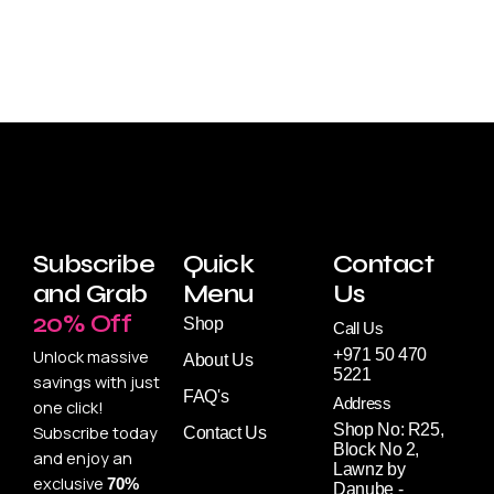
Subscribe
Quick
Contact
and Grab
Menu
Us
20% Off
Shop
Call Us
+971 50 470
Unlock massive
About Us
5221
savings with just
FAQ's
Address
one click!
Shop No: R25,
Subscribe today
Contact Us
Block No 2,
and enjoy an
Lawnz by
exclusive
70%
Danube -