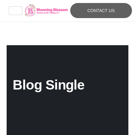
Skip
to
CONTACT US
content
Blog Single