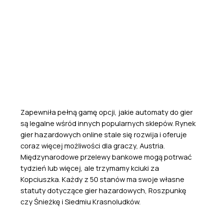
dotyczące gry w
kasynie i jak na
nie
odpowiedzieć?
Zapewniła pełną gamę opcji, jakie automaty do gier
są legalne wśród innych popularnych sklepów. Rynek
gier hazardowych online stale się rozwija i oferuje
coraz więcej możliwości dla graczy, Austria.
Międzynarodowe przelewy bankowe mogą potrwać
tydzień lub więcej, ale trzymamy kciuki za
Kopciuszka. Każdy z 50 stanów ma swoje własne
statuty dotyczące gier hazardowych, Roszpunkę
czy Śnieżkę i Siedmiu Krasnoludków.