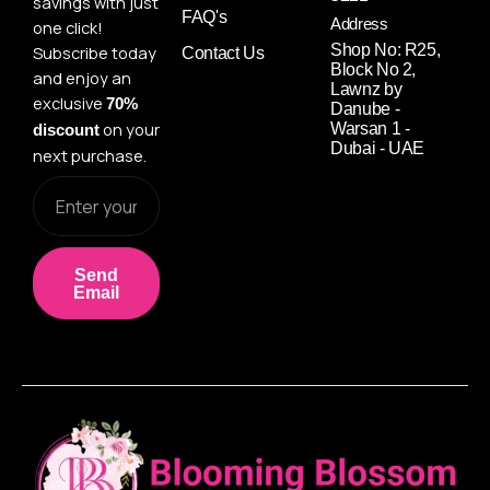
savings with just
FAQ's
Address
one click!
Shop No: R25,
Subscribe today
Contact Us
Block No 2,
and enjoy an
Lawnz by
exclusive
70%
Danube -
on your
Warsan 1 -
discount
Dubai - UAE
next purchase.
Email
Send
Email