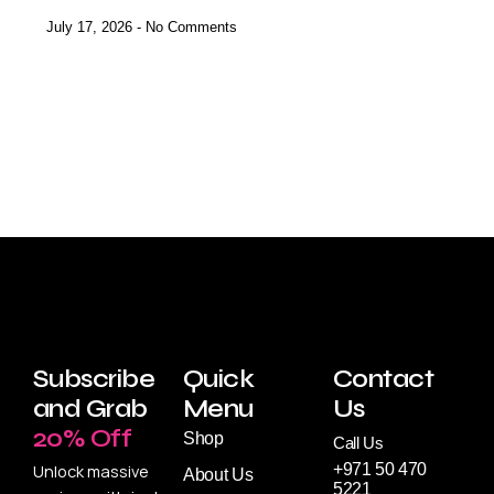
July 17, 2026
No Comments
Subscribe
Quick
Contact
and Grab
Menu
Us
20% Off
Shop
Call Us
+971 50 470
Unlock massive
About Us
5221